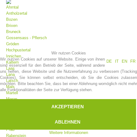
Ahrntal
Antholzertal
Bozen
Brixen
Bruneck
Gossensass - Pflersch
Gröden
Hochpustertal
Wir nutzen Cookies
Innichen
Wir nutzen Cookies auf unserer Website. Einige von ihnen
DE
IT
EN
FR
Kaltern
sind essenziell für den Betrieb der Seite, während andere
Laas
uns helfen, diese Website und die Nutzererfahrung zu verbessern (Tracking
Vereinsgeschichte
Lana
Cookies). Sie können selbst entscheiden, ob Sie die Cookies zulassen
Latsch
möchten. Bitte beachten Sie, dass bei einer Ablehnung womöglich nicht mehr
Mals
alle Funktionalitäten der Seite zur Verfügung stehen.
Martell
Meran
Moos
AKZEPTIEREN
Olang
Pfelders
ABLEHNEN
Platt
Prad
Weitere Informationen
Rabenstein