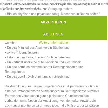
möchten. Bitte beachten Sie, dass bei einer Ablehnung womöglich nicht mehr
• Bin ich bei einem Alarm bereit, alles liegen und stehen zu lassen und
alle Funktionalitäten der Seite zur Verfügung stehen.
einen Einsatz anzutreten?
• Bin ich physisch und psychisch fähig, Menschen in Not zu helfen?
AKZEPTIEREN
Unsere Anforderungen an eine/n Bergretter/in:
• Du hast das 18. Lebensjahr vollendet.
ABLEHNEN
• Du bist im unmittelbaren Einsatzgebiet der Bergrettungsstelle
Weitere Informationen
wohnhaft.
• Du bist Mitglied des Alpenverein Südtirol und
• aktive(r) Berggänger/in
• Erfahrung im Fels-, Eis- und Schibergsteigen
Bergrettungsstellen
• Du verfügst über eine gute Kondition und Gesundheit
• Du bist beruflich abkömmlich für Rettungseinsätze und
Rettungskurse
• Du bist gewillt Dich ehrenamtlich einzubringen
Die Ausbildung des Bergrettungsdienstes im Alpenverein Südtirol ist
eine der umfangreichsten Ausbildungen im Rettungsdienst Südtirols.
Es müssen vorab schon gute alpinistische Grundkenntnisse
vorhanden sein. Neben der Ausbildung, von der jede/r Anwärter/in
auch privat profitieren wird, muss jedoch die Präsenz bei Einsätzen