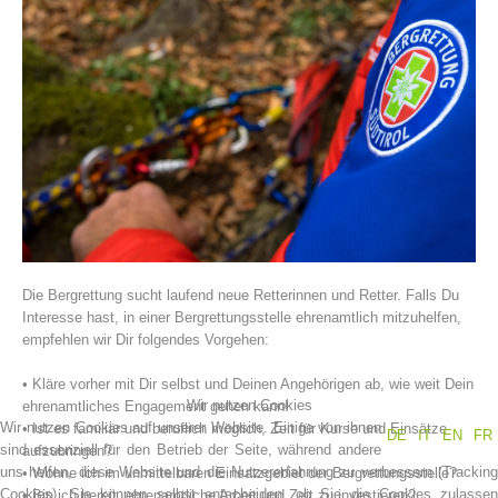
Vereinsgeschichte
Die Bergrettung sucht laufend neue Retterinnen und Retter. Falls Du
Interesse hast, in einer Bergrettungsstelle ehrenamtlich mitzuhelfen,
empfehlen wir Dir folgendes Vorgehen:
• Kläre vorher mit Dir selbst und Deinen Angehörigen ab, wie weit Dein
Wir nutzen Cookies
ehrenamtliches Engagement gehen kann!
Wir nutzen Cookies auf unserer Website. Einige von ihnen
• Ist es familiär und beruflich möglich, Zeit für Kurse und Einsätze
DE
IT
EN
FR
sind essenziell für den Betrieb der Seite, während andere
aufzubringen?
uns helfen, diese Website und die Nutzererfahrung zu verbessern (Tracking
• Wohne ich im unmittelbaren Einsatzgebiet der Bergrettungsstelle?
Cookies). Sie können selbst entscheiden, ob Sie die Cookies zulassen
• Bin ich bereit, ehrenamtliche Arbeit und Zeit zu investieren?