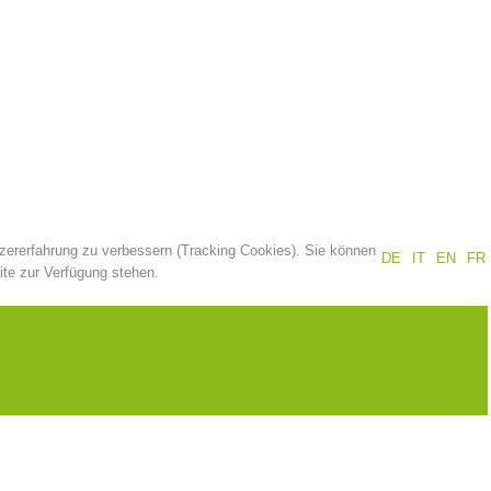
Jahresberichte
Ausbildung
Prävention
PEER
tzererfahrung zu verbessern (Tracking Cookies). Sie können
DE
IT
EN
FR
ze
Kontakt
ite zur Verfügung stehen.