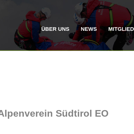
ÜBER UNS
NEWS
MITGLIE
Bergrettung
Flugrettung
Alpenverein Südtirol EO
Vereinsgeschichte
ITAT 4187
Bergre
ITAT 