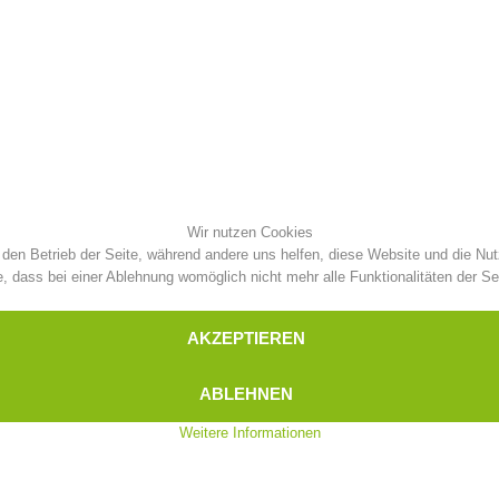
Aktuell
Mitgliedschaft
Pistenrettung
Canyoning
Wir nutzen Cookies
r den Betrieb der Seite, während andere uns helfen, diese Website und die Nu
Einsät
Alarmierung
, dass bei einer Ablehnung womöglich nicht mehr alle Funktionalitäten der Se
AKZEPTIEREN
ABLEHNEN
Weitere Informationen