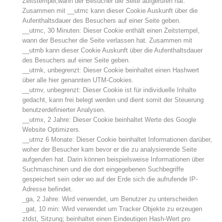
Zeitstempel,wann der Besucher die Seite aufgerufen hat.
Zusammen mit __utmc kann dieser Cookie Auskunft über die
Aufenthaltsdauer des Besuchers auf einer Seite geben.
__utmc, 30 Minuten: Dieser Cookie enthält einen Zeitstempel,
wann der Besucher die Seite verlassen hat. Zusammen mit
__utmb kann dieser Cookie Auskunft über die Aufenthaltsdauer
des Besuchers auf einer Seite geben.
__utmk, unbegrenzt: Dieser Cookie beinhaltet einen Hashwert
über alle hier genannten UTM-Cookies.
__utmv, unbegrenzt: Dieser Cookie ist für individuelle Inhalte
gedacht, kann frei belegt werden und dient somit der Steuerung
benutzerdefinierter Analysen.
__utmx, 2 Jahre: Dieser Cookie beinhaltet Werte des Google
Website Optimizers.
__utmz 6 Monate: Dieser Cookie beinhaltet Informationen darüber,
woher der Besucher kam bevor er die zu analysierende Seite
aufgerufen hat. Darin können beispielsweise Informationen über
Suchmaschinen und die dort eingegebenen Suchbegriffe
Aktuell
gespeichert sein oder wo auf der Erde sich die aufrufende IP-
Adresse befindet.
_ga, 2 Jahre: Wird verwendet, um Benutzer zu unterscheiden
_gat, 10 min: Wird verwendet um Tracker Objekte zu erzeugen
ztdst, Sitzung; beinhaltet einen Eindeutigen Hash-Wert pro