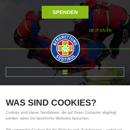
SPENDEN
DE
IT
EN
FR
ÜBER UNS
WAS
SIND
COOKIES?
Cookies sind kleine Textdateien, die auf Ihrem Computer abgelegt
werden, wenn Sie bestimmte Websites besuchen.
Wir verwenden Cookies für die Website und -Subdomains – wobei wir