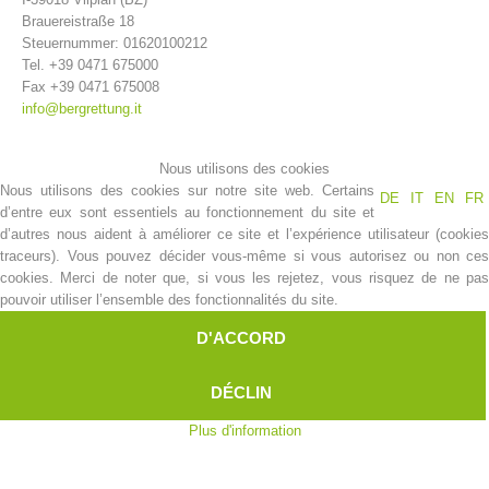
Brauereistraße 18
Steuernummer: 01620100212
Tel. +39 0471 675000
Fax +39 0471 675008
info@bergrettung.it
Nous utilisons des cookies
Nous utilisons des cookies sur notre site web. Certains
DE
IT
EN
FR
d’entre eux sont essentiels au fonctionnement du site et
d’autres nous aident à améliorer ce site et l’expérience utilisateur (cookies
traceurs). Vous pouvez décider vous-même si vous autorisez ou non ces
Histoire de l'association
cookies. Merci de noter que, si vous les rejetez, vous risquez de ne pas
pouvoir utiliser l’ensemble des fonctionnalités du site.
D'ACCORD
DÉCLIN
Plus d'information