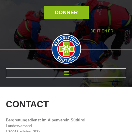
DONNER
DE
IT
EN
FR
RÉVOLTÉ NOUS
CONTACT
Bergrettungsdienst im Alpenverein Südtirol
Landesverband
I-39018 Vilpian (BZ)