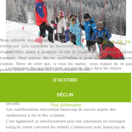
Nous utilisons des cookies
Nous utilisons des cookies sur notre site web. Certains
DE
IT
EN
FR
d’entre eux sont essentiels au fonctionnement du site et
d’autres nous aident à améliorer ce site et l’expérience utilisateur (cookies
traceurs). Vous pouvez décider vous-même si vous autorisez ou non ces
cookies. Merci de noter que, si vous les rejetez, vous risquez de ne pas
La prévention des accidents tient une grande place dans les statuts
pouvoir utiliser l’ensemble des fonctionnalités du site.
Histoire de l'association
du secours alpin de l’Alpenverein Südtirol (AVS).
D'ACCORD
En silence, les centres de secours alpin accomplissent une tâche, qui
ressemble plutôt à un grand évènement logistique.
Chaque année au début de l’hiver, les centres de secours alpin
DÉCLIN
organisent diverses campagnes pour un alpinisme d’hiver en toute
sécurité.
Plus d'information
Ces manifestations rencontrent beaucoup de succès auprès des
randonneurs à ski et des scolaires.
C’est également un enrichissement pour nos sauveteurs en montagne
lorsqu’ils voient comment les enfants s’intéressent avec beaucoup de