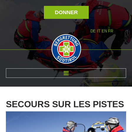
DONNER
DE
IT
EN
FR
RÉVOLTÉ NOUS
SECOURS
SUR
LES
PISTES