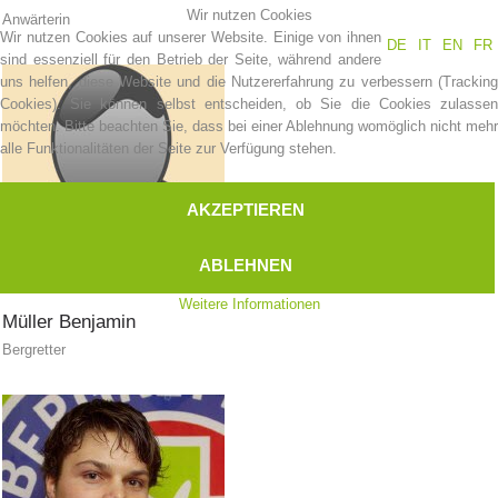
MITGLIED WERDEN
Wir nutzen Cookies
Anwärterin
Wir nutzen Cookies auf unserer Website. Einige von ihnen
DE
IT
EN
FR
sind essenziell für den Betrieb der Seite, während andere
uns helfen, diese Website und die Nutzererfahrung zu verbessern (Tracking
Cookies). Sie können selbst entscheiden, ob Sie die Cookies zulassen
möchten. Bitte beachten Sie, dass bei einer Ablehnung womöglich nicht mehr
alle Funktionalitäten der Seite zur Verfügung stehen.
AKZEPTIEREN
ABLEHNEN
Weitere Informationen
Müller
Benjamin
Bergretter
Mitgliedschaft