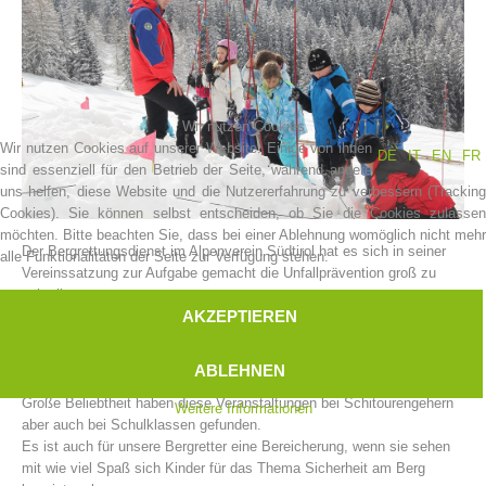
Wir nutzen Cookies
Wir nutzen Cookies auf unserer Website. Einige von ihnen
DE
IT
EN
FR
sind essenziell für den Betrieb der Seite, während andere
uns helfen, diese Website und die Nutzererfahrung zu verbessern (Tracking
Cookies). Sie können selbst entscheiden, ob Sie die Cookies zulassen
möchten. Bitte beachten Sie, dass bei einer Ablehnung womöglich nicht mehr
Der Bergrettungsdienst im Alpenverein Südtirol hat es sich in seiner
alle Funktionalitäten der Seite zur Verfügung stehen.
Vereinsgeschichte
Vereinssatzung zur Aufgabe gemacht die Unfallprävention groß zu
schreiben.
AKZEPTIEREN
Im Stillen machen die Bergrettungsstellen Südtirols eine Aufgabe,
welche eher einem logistischen Großereignis gleichen müsste.
Jedes Jahr zu Winterbeginn veranstalten unsere Bergrettungsstellen
ABLEHNEN
diverse Kampagnen für das sichere Winterbergsteigen.
Große Beliebtheit haben diese Veranstaltungen bei Schitourengehern
Weitere Informationen
aber auch bei Schulklassen gefunden.
Es ist auch für unsere Bergretter eine Bereicherung, wenn sie sehen
mit wie viel Spaß sich Kinder für das Thema Sicherheit am Berg