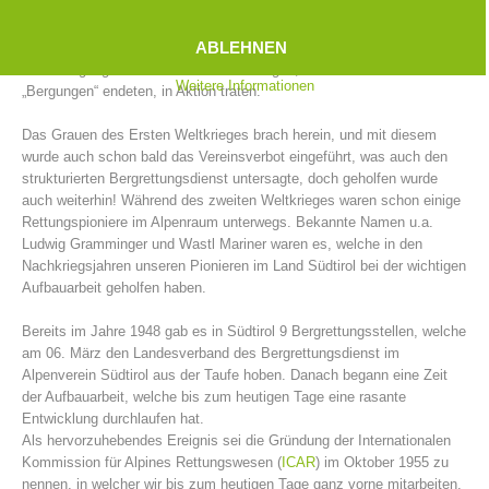
So waren in den Jahren von 1902 bis 1914 in Südtirol nicht weniger
als 39 Bergrettungsstellen gegründet worden. „Die Männer mit dem
ABLEHNEN
grünen Kreuz im Edelweiß“ waren es, welche damals mit den wenigen
zur Verfügung stehenden Mitteln Rettungen, welche oftmals als
Weitere Informationen
„Bergungen“ endeten, in Aktion traten.
Das Grauen des Ersten Weltkrieges brach herein, und mit diesem
wurde auch schon bald das Vereinsverbot eingeführt, was auch den
strukturierten Bergrettungsdienst untersagte, doch geholfen wurde
auch weiterhin! Während des zweiten Weltkrieges waren schon einige
Rettungspioniere im Alpenraum unterwegs. Bekannte Namen u.a.
Ludwig Gramminger und Wastl Mariner waren es, welche in den
Nachkriegsjahren unseren Pionieren im Land Südtirol bei der wichtigen
Bergrettungsstellen
Aufbauarbeit geholfen haben.
Bereits im Jahre 1948 gab es in Südtirol 9 Bergrettungsstellen, welche
am 06. März den Landesverband des Bergrettungsdienst im
Alpenverein Südtirol aus der Taufe hoben. Danach begann eine Zeit
der Aufbauarbeit, welche bis zum heutigen Tage eine rasante
Entwicklung durchlaufen hat.
Als hervorzuhebendes Ereignis sei die Gründung der Internationalen
Kommission für Alpines Rettungswesen (
ICAR
) im Oktober 1955 zu
nennen, in welcher wir bis zum heutigen Tage ganz vorne mitarbeiten.