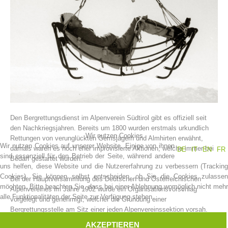
Den Bergrettungsdienst im Alpenverein Südtirol gibt es offiziell seit
Vereinsgeschichte
den Nachkriegsjahren. Bereits um 1800 wurden erstmals urkundlich
Wir nutzen Cookies
Rettungen von verunglückten Gemsjägern und Almhirten erwähnt,
Wir nutzen Cookies auf unserer Website. Einige von ihnen
damals waren es noch eher improvisierte Aktionen, welche immer bei
DE
IT
EN
FR
sind essenziell für den Betrieb der Seite, während andere
Bedarf gestartet wurden.
uns helfen, diese Website und die Nutzererfahrung zu verbessern (Tracking
Cookies). Sie können selbst entscheiden, ob Sie die Cookies zulassen
Bei der Hauptversammlung des Deutschen und Österreichischen
möchten. Bitte beachten Sie, dass bei einer Ablehnung womöglich nicht mehr
Alpenvereines im Jahre 1902 wurde ein Organisationsvorschlag
alle Funktionalitäten der Seite zur Verfügung stehen.
vorgelegt und genehmigt, welcher die Gründung einer
Bergrettungsstelle am Sitz einer jeden Alpenvereinssektion vorsah.
AKZEPTIEREN