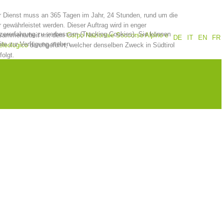
 Dienst muss an 365 Tagen im Jahr, 24 Stunden, rund um die
Jahresberichte
Ausbildung
 gewährleistet werden. Dieser Auftrag wird in enger
tzererfahrung zu verbessern (Tracking Cookies). Sie können
sammenarbeit mit dem
Corpo Nazionale Soccorso Alpino e
DE
IT
EN
FR
ite zur Verfügung stehen.
leologico
durchgeführt, welcher denselben Zweck in Südtirol
folgt.
Prävention
PEER
ze
Kontakt