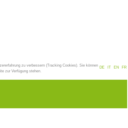
Jahresberichte
Ausbildung
Prävention
PEER
tzererfahrung zu verbessern (Tracking Cookies). Sie können
DE
IT
EN
FR
ze
Kontakt
ite zur Verfügung stehen.