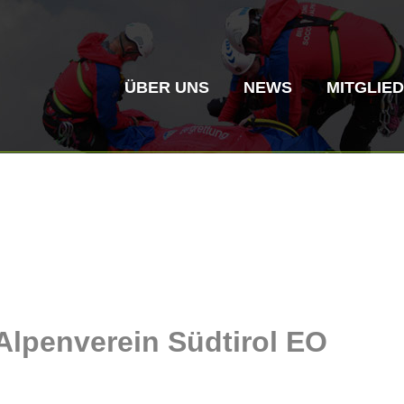
ÜBER UNS
NEWS
MITGLIE
Bergrettung
Flugrettung
Alpenverein Südtirol EO
Vereinsgeschichte
ITAT 4187
Bergre
ITAT 