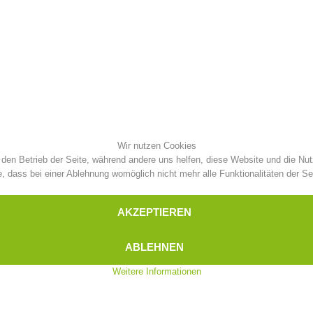
Aktuell
Mitgliedschaft
Pistenrettung
Canyoning
Wir nutzen Cookies
r den Betrieb der Seite, während andere uns helfen, diese Website und die Nu
Einsät
Alarmierung
, dass bei einer Ablehnung womöglich nicht mehr alle Funktionalitäten der Se
AKZEPTIEREN
ABLEHNEN
Weitere Informationen