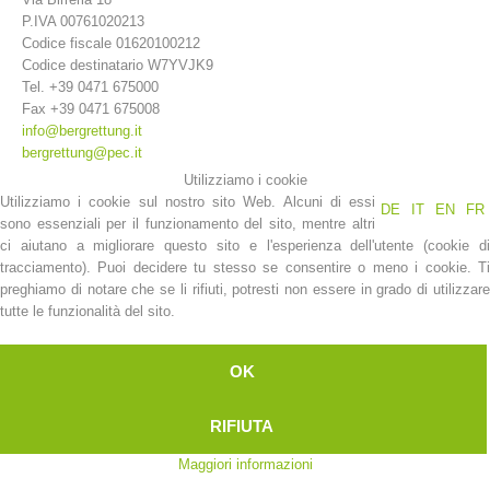
P.IVA 00761020213
Codice fiscale 01620100212
Codice destinatario W7YVJK9
Tel. +39 0471 675000
Fax +39 0471 675008
info@bergrettung.it
bergrettung@pec.it
Utilizziamo i cookie
Utilizziamo i cookie sul nostro sito Web. Alcuni di essi
DE
IT
EN
FR
sono essenziali per il funzionamento del sito, mentre altri
ci aiutano a migliorare questo sito e l'esperienza dell'utente (cookie di
La storia
tracciamento). Puoi decidere tu stesso se consentire o meno i cookie. Ti
preghiamo di notare che se li rifiuti, potresti non essere in grado di utilizzare
tutte le funzionalità del sito.
OK
RIFIUTA
Maggiori informazioni