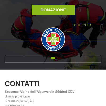
DONAZIONE
DE
IT
EN
FR
DI NOI
CONTATTI
Soccorso Alpino dell’Alpenverein Südtirol ODV
Unione provinciale
I-39018 Vilpiano (BZ)
Via Birreria 18