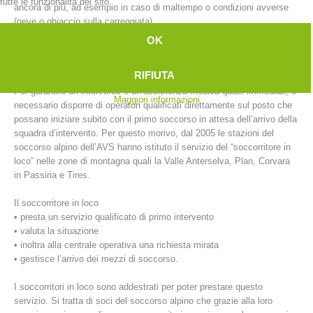
tutte le funzionalità del sito.
ancora di più, ad esempio in caso di maltempo o condizioni avverse
(neve o ghiaccio sulla carreggiata).
OK
D’altro canto, è proprio la rapidità a garantire la buona riuscita
dell’intervento di soccorso di un ferito.
RIFIUTA
Per garantire un intervento e un’assistenza medica quasi immediati, è
Maggiori informazioni
necessario disporre di operatori qualificati direttamente sul posto che
possano iniziare subito con il primo soccorso in attesa dell’arrivo della
squadra d’intervento. Per questo morivo, dal 2005 le stazioni del
soccorso alpino dell’AVS hanno istituto il servizio del “soccorritore in
loco” nelle zone di montagna quali la Valle Anterselva, Plan, Corvara
in Passiria e Tires.
Stazioni del soccorso alpino
Il soccorritore in loco
• presta un servizio qualificato di primo intervento
• valuta la situazione
• inoltra alla centrale operativa una richiesta mirata
• gestisce l’arrivo dei mezzi di soccorso.
I soccorritori in loco sono addestrati per poter prestare questo
servizio. Si tratta di soci del soccorso alpino che grazie alla loro