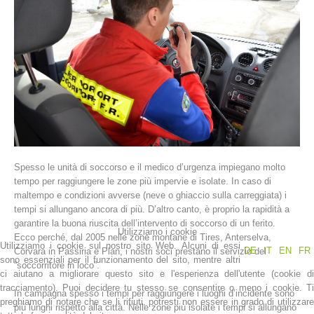
Spesso le unità di soccorso e il medico d’urgenza impiegano molto
La storia
tempo per raggiungere le zone più impervie e isolate. In caso di
maltempo e condizioni avverse (neve o ghiaccio sulla carreggiata) i
tempi si allungano ancora di più. D’altro canto, è proprio la rapidità a
garantire la buona riuscita dell’intervento di soccorso di un ferito.
Utilizziamo i cookie
Ecco perché, dal 2005 nelle zone montane di Tires, Anterselva,
Utilizziamo i cookie sul nostro sito Web. Alcuni di essi
DE
IT
EN
FR
Corvara in Passiria e Plan, i nostri soci prestano il servizio del
sono essenziali per il funzionamento del sito, mentre altri
“soccorritore in loco”.
ci aiutano a migliorare questo sito e l'esperienza dell'utente (cookie di
tracciamento). Puoi decidere tu stesso se consentire o meno i cookie. Ti
In campagna spesso i tempi per raggiungere i luoghi d’incidente sono
preghiamo di notare che se li rifiuti, potresti non essere in grado di utilizzare
più lunghi rispetto alla città. Nelle zone più isolate i tempi si allungano