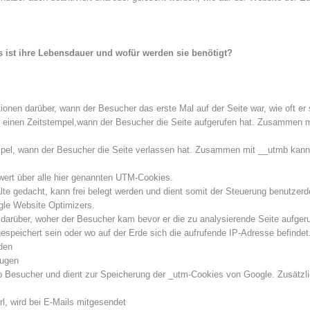
 ist ihre Lebensdauer und wofür werden sie benötigt?
ionen darüber, wann der Besucher das erste Mal auf der Seite war, wie oft er 
 einen Zeitstempel,wann der Besucher die Seite aufgerufen hat. Zusammen m
mpel, wann der Besucher die Seite verlassen hat. Zusammen mit __utmb kann 
wert über alle hier genannten UTM-Cookies.
alte gedacht, kann frei belegt werden und dient somit der Steuerung benutzerde
gle Website Optimizers.
darüber, woher der Besucher kam bevor er die zu analysierende Seite aufgeru
peichert sein oder wo auf der Erde sich die aufrufende IP-Adresse befindet
den
eugen
ro Besucher und dient zur Speicherung der _utm-Cookies von Google. Zusätzli
l, wird bei E-Mails mitgesendet