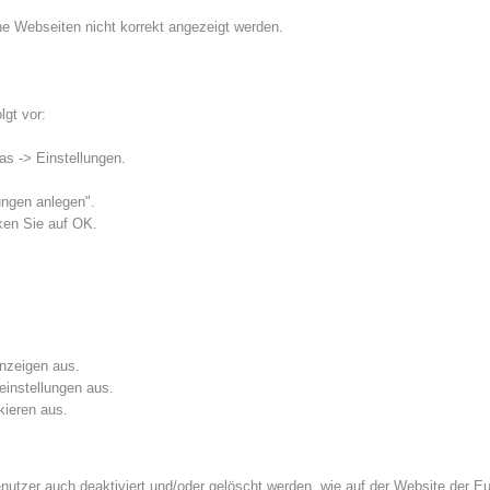
Webseiten nicht korrekt angezeigt werden.
lgt vor:
as -> Einstellungen.
ungen anlegen".
ken Sie auf OK.
anzeigen aus.
einstellungen aus.
kieren aus.
tzer auch deaktiviert und/oder gelöscht werden, wie auf der Website der Europ