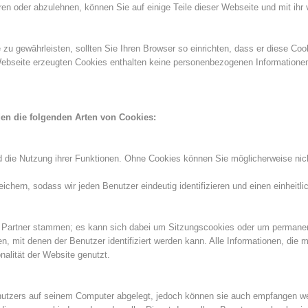
en oder abzulehnen, können Sie auf einige Teile dieser Webseite und mit ih
Aktuell
Mitgliedschaft
u gewährleisten, sollten Sie Ihren Browser so einrichten, dass er diese Cooki
Webseite erzeugten Cookies enthalten keine personenbezogenen Informationen
Pistenrettung
Canyoning
n die folgenden Arten von Cookies:
 die Nutzung ihrer Funktionen. Ohne Cookies können Sie möglicherweise nicht
Einsät
Alarmierung
chern, sodass wir jeden Benutzer eindeutig identifizieren und einen einheit
 Partner stammen; es kann sich dabei um Sitzungscookies oder um permanen
 mit denen der Benutzer identifiziert werden kann. Alle Informationen, die 
alität der Website genutzt.
nutzers auf seinem Computer abgelegt, jedoch können sie auch empfangen w