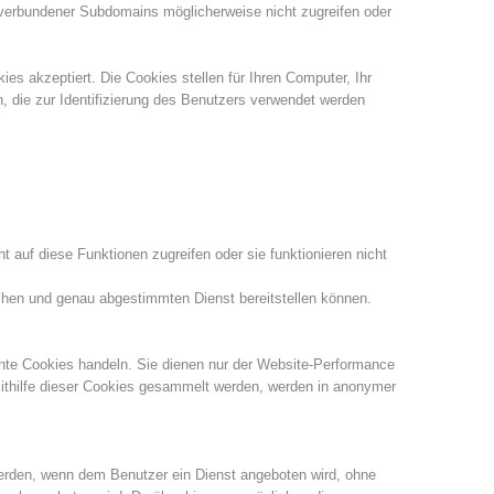
r verbundener Subdomains möglicherweise nicht zugreifen oder
Jahresberichte
Ausbildung
es akzeptiert. Die Cookies stellen für Ihren Computer, Ihr
, die zur Identifizierung des Benutzers verwendet werden
Prävention
PEER
 auf diese Funktionen zugreifen oder sie funktionieren nicht
ze
Kontakt
lichen und genau abgestimmten Dienst bereitstellen können.
te Cookies handeln. Sie dienen nur der Website-Performance
mithilfe dieser Cookies gesammelt werden, werden in anonymer
erden, wenn dem Benutzer ein Dienst angeboten wird, ohne