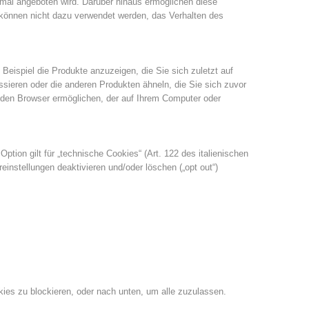
nmal angeboten wird. Darüber hinaus ermöglichen diese
können nicht dazu verwendet werden, das Verhalten des
ispiel die Produkte anzuzeigen, die Sie sich zuletzt auf
ieren oder die anderen Produkten ähneln, die Sie sich zuvor
 den Browser ermöglichen, der auf Ihrem Computer oder
Option gilt für „technische Cookies“ (Art. 122 des italienischen
instellungen deaktivieren und/oder löschen („opt out“)
kies zu blockieren, oder nach unten, um alle zuzulassen.