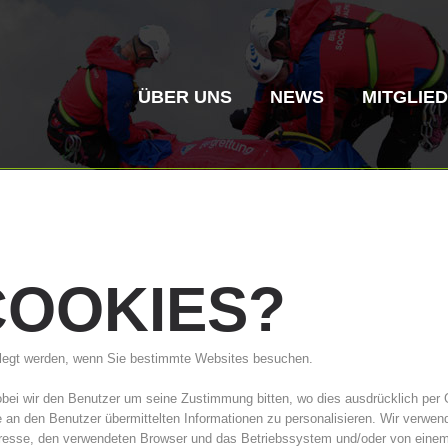
ÜBER UNS
NEWS
MITGLIE
COOKIES?
Bergrettung
Flugrettung
gelegt werden, wenn Sie bestimmte Websites besuchen.
Vereinsgeschichte
ITAT 4187
Bergre
ITAT 
bei wir den Benutzer um seine Zustimmung bitten, wo dies ausdrücklich per
ie an den Benutzer übermittelten Informationen zu personalisieren. Wir verw
resse, den verwendeten Browser und das Betriebssystem und/oder von einem 