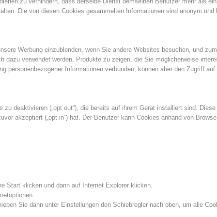
 dienen zu verhindern, dass derselbe Dienst demselben Benutzer mehr als ei
alten. Die von diesen Cookies gesammelten Informationen sind anonym und 
nsere Werbung einzublenden, wenn Sie andere Websites besuchen, und zum Be
dazu verwendet werden, Produkte zu zeigen, die Sie möglicherweise interess
ung personenbezogener Informationen verbunden, können aber den Zugriff auf
deaktivieren („opt out“), die bereits auf ihrem Gerät installiert sind. Diese 
vor akzeptiert („opt in“) hat. Der Benutzer kann Cookies anhand von Browsere
he Start klicken und dann auf Internet Explorer klicken.
rnetoptionen.
hieben Sie dann unter Einstellungen den Schiebregler nach oben, um alle Coo