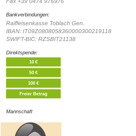
Fax +39 0474 976976
Bankverbindungen:
Raiffeisenkasse Toblach Gen.
IBAN: IT09Z0808058360000300219118
SWIFT-BIC: RZSBIT21138
Direktspende:
10 €
50 €
Vorstand
100 €
Freier Betrag
Mannschaft