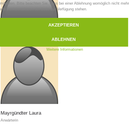
möchten. Bitte beachten Sie, dass bei einer Ablehnung womöglich nicht mehr
alle Funktionalitäten der Seite zur Verfügung stehen.
Flugrettung
AKZEPTIEREN
Mair
Daniel
Bergretter
ABLEHNEN
Weitere Informationen
Mayrgündter
Laura
Anwärterin