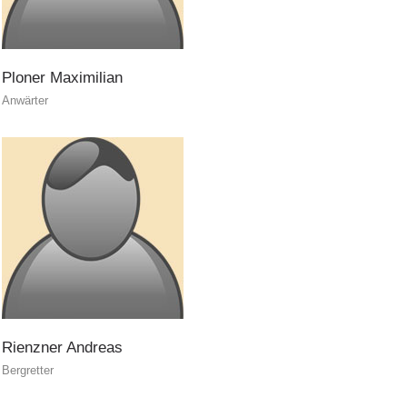
Ploner
Maximilian
Canyoning
Anwärter
Rienzner
Andreas
Bergretter