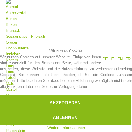
Ahrntal
Antholzertal
Bozen
Brixen
Bruneck
Gossensass - Pflersch
Gröden
Hochpustertal
Wir nutzen Cookies
Innichen
Wir nutzen Cookies auf unserer Website. Einige von ihnen
DE
IT
EN
FR
Kaltern
sind essenziell für den Betrieb der Seite, während andere
Laas
uns helfen, diese Website und die Nutzererfahrung zu verbessern (Tracking
Vereinsgeschichte
Lana
Cookies). Sie können selbst entscheiden, ob Sie die Cookies zulassen
Latsch
möchten. Bitte beachten Sie, dass bei einer Ablehnung womöglich nicht mehr
Mals
alle Funktionalitäten der Seite zur Verfügung stehen.
Martell
Meran
Moos
AKZEPTIEREN
Olang
Pfelders
ABLEHNEN
Platt
Prad
Weitere Informationen
Rabenstein