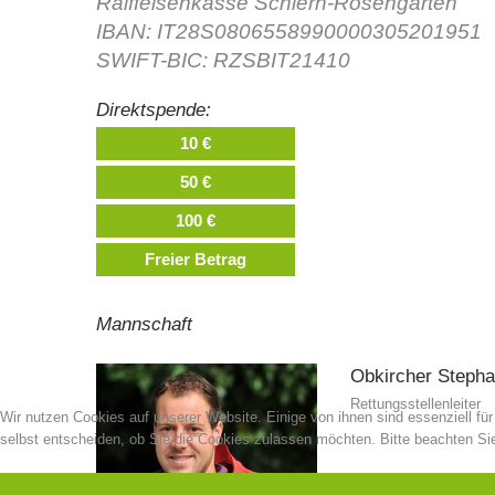
Raiffeisenkasse Schlern-Rosengarten
IBAN: IT28S0806558990000305201951
SWIFT-BIC: RZSBIT21410
Direktspende:
10 €
50 €
100 €
Freier Betrag
Mannschaft
Obkircher
Steph
Rettungsstellenleiter
Wir nutzen Cookies auf unserer Website. Einige von ihnen sind essenziell fü
selbst entscheiden, ob Sie die Cookies zulassen möchten. Bitte beachten Sie