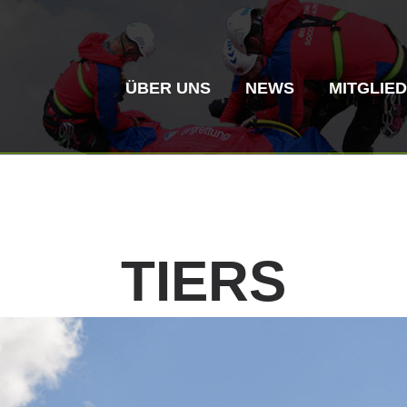
ÜBER UNS
NEWS
MITGLIE
TIERS
Bergrettung
Flugrettung
Vereinsgeschichte
ITAT 4187
Bergre
ITAT 