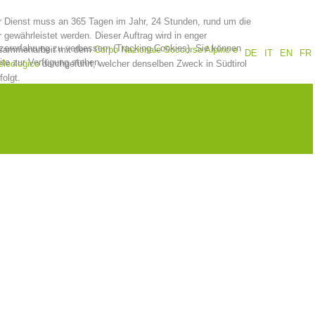
 Dienst muss an 365 Tagen im Jahr, 24 Stunden, rund um die
Jahresberichte
Ausbildung
 gewährleistet werden. Dieser Auftrag wird in enger
tzererfahrung zu verbessern (Tracking Cookies). Sie können
sammenarbeit mit dem
Corpo Nazionale Soccorso Alpino e
DE
IT
EN
FR
ite zur Verfügung stehen.
leologico
durchgeführt, welcher denselben Zweck in Südtirol
folgt.
Prävention
PEER
ze
Kontakt