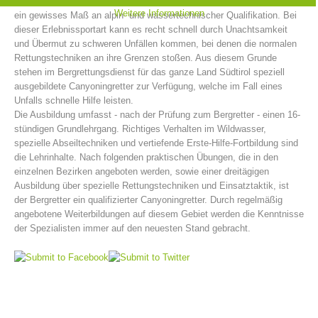
und nicht zuletzt das Springen in tiefe Gumpen. Canyoning erfordert
Weitere Informationen
ein gewisses Maß an alpin- und wassertechnischer Qualifikation. Bei
dieser Erlebnissportart kann es recht schnell durch Unachtsamkeit
und Übermut zu schweren Unfällen kommen, bei denen die normalen
Rettungstechniken an ihre Grenzen stoßen. Aus diesem Grunde
stehen im Bergrettungsdienst für das ganze Land Südtirol speziell
ausgebildete Canyoningretter zur Verfügung, welche im Fall eines
Unfalls schnelle Hilfe leisten.
Die Ausbildung umfasst - nach der Prüfung zum Bergretter - einen 16-
stündigen Grundlehrgang. Richtiges Verhalten im Wildwasser,
spezielle Abseiltechniken und vertiefende Erste-Hilfe-Fortbildung sind
die Lehrinhalte. Nach folgenden praktischen Übungen, die in den
einzelnen Bezirken angeboten werden, sowie einer dreitägigen
Bergrettungsstellen
Ausbildung über spezielle Rettungstechniken und Einsatztaktik, ist
der Bergretter ein qualifizierter Canyoningretter. Durch regelmäßig
angebotene Weiterbildungen auf diesem Gebiet werden die Kenntnisse
der Spezialisten immer auf den neuesten Stand gebracht.