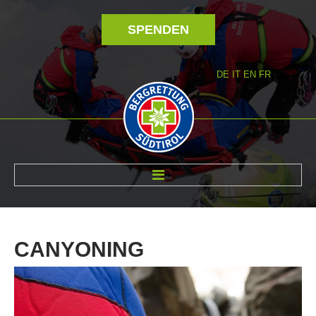
SPENDEN
DE
IT
EN
FR
ÜBER UNS
CANYONING