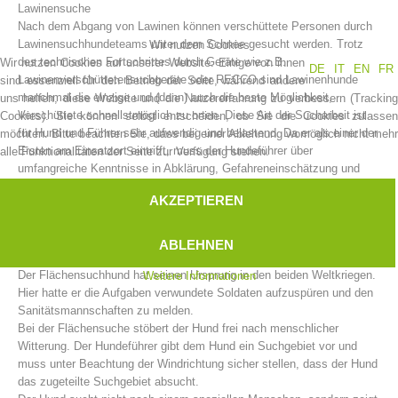
Lawinensuche
Nach dem Abgang von Lawinen können verschüttete Personen durch
Lawinensuchhundeteams unter dem Schnee gesucht werden. Trotz
Wir nutzen Cookies
des technischen Fortschrittes durch Geräte wie z.B.
Wir nutzen Cookies auf unserer Website. Einige von ihnen
DE
IT
EN
FR
Lawinenverschüttetensuchgeräte oder RECCO sind Lawinenhunde
sind essenziell für den Betrieb der Seite, während andere
manchmal die einzige und (dann) auch die beste Möglichkeit,
uns helfen, diese Website und die Nutzererfahrung zu verbessern (Tracking
Verschüttete schnellstmöglich zu orten. Diese Art der Sucharbeit ist
Cookies). Sie können selbst entscheiden, ob Sie die Cookies zulassen
für Hund und Führer sehr aufwendig und belastend. Da er als einer der
möchten. Bitte beachten Sie, dass bei einer Ablehnung womöglich nicht mehr
Ersten am Einsatzort eintrifft, muss der Hundeführer über
alle Funktionalitäten der Seite zur Verfügung stehen.
umfangreiche Kenntnisse in Abklärung, Gefahreneinschätzung und
Einsatzabläufen verfügen. Der Hund darf sich nicht von anderen
AKZEPTIEREN
Hunden, Sondierketten, LVS-Suchteams und anderen störenden
Einflüssen ablenken lassen.
Vorstand
ABLEHNEN
Flächensuche
Der Flächensuchhund hat seinen Ursprung in den beiden Weltkriegen.
Weitere Informationen
Hier hatte er die Aufgaben verwundete Soldaten aufzuspüren und den
Sanitätsmannschaften zu melden.
Bei der Flächensuche stöbert der Hund frei nach menschlicher
Witterung. Der Hundeführer gibt dem Hund ein Suchgebiet vor und
muss unter Beachtung der Windrichtung sicher stellen, dass der Hund
das zugeteilte Suchgebiet absucht.