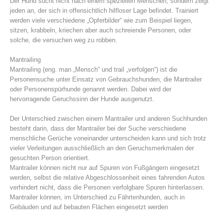
Der Hund sucht nicht nach einem speziellen Menschen, sondern zeigt
jeden an, der sich in offensichtlich hilfloser Lage befindet. Trainiert
werden viele verschiedene „Opferbilder“ wie zum Beispiel liegen,
sitzen, krabbeln, kriechen aber auch schreiende Personen, oder
solche, die versuchen weg zu robben.
Mantrailing
Mantrailing (eng. man „Mensch“ und trail „verfolgen“) ist die
Personensuche unter Einsatz von Gebrauchshunden, die Mantrailer
oder Personenspürhunde genannt werden. Dabei wird der
hervorragende Geruchssinn der Hunde ausgenutzt.
Der Unterschied zwischen einem Mantrailer und anderen Suchhunden
besteht darin, dass der Mantrailer bei der Suche verschiedene
Alarmierung
menschliche Gerüche voneinander unterscheiden kann und sich trotz
vieler Verleitungen ausschließlich an den Geruchsmerkmalen der
gesuchten Person orientiert.
Mantrailer können nicht nur auf Spuren von Fußgängern eingesetzt
werden, selbst die relative Abgeschlossenheit eines fahrenden Autos
verhindert nicht, dass die Personen verfolgbare Spuren hinterlassen.
Mantrailer können, im Unterschied zu Fährtenhunden, auch in
Gebäuden und auf bebauten Flächen eingesetzt werden