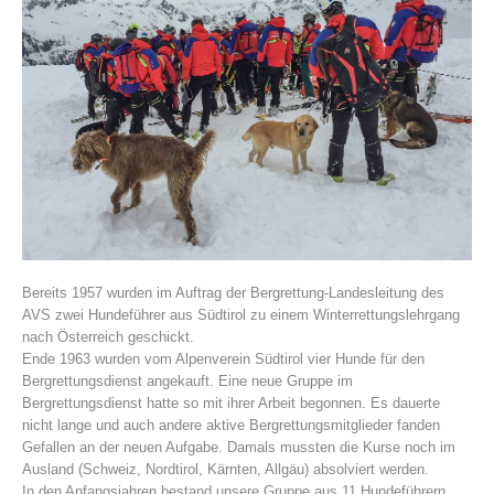
Vereinsgeschichte
Bereits 1957 wurden im Auftrag der Bergrettung-Landesleitung des
AVS zwei Hundeführer aus Südtirol zu einem Winterrettungslehrgang
nach Österreich geschickt.
Ende 1963 wurden vom Alpenverein Südtirol vier Hunde für den
Bergrettungsdienst angekauft. Eine neue Gruppe im
Bergrettungsdienst hatte so mit ihrer Arbeit begonnen. Es dauerte
nicht lange und auch andere aktive Bergrettungsmitglieder fanden
Gefallen an der neuen Aufgabe. Damals mussten die Kurse noch im
Ausland (Schweiz, Nordtirol, Kärnten, Allgäu) absolviert werden.
In den Anfangsjahren bestand unsere Gruppe aus 11 Hundeführern,