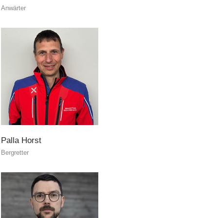
Anwärter
Soccorso sulle piste
Palla
Horst
Bergretter