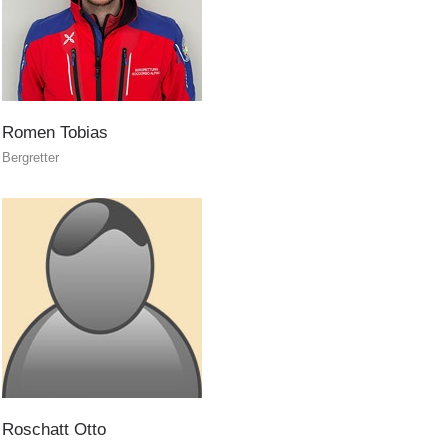
PEER
Romen
Tobias
Bergretter
INTERREG
Roschatt
Otto