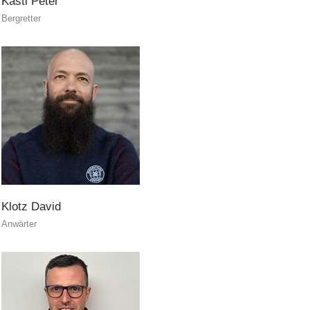
Kastl
Peter
Bergretter
Soccorso in montagna
Klotz
David
Anwärter