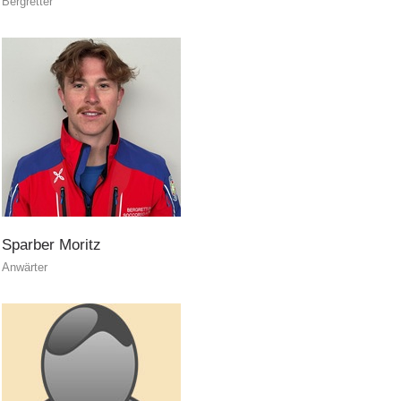
Bergretter
ITAT 4112 - RESYST
Sparber
Moritz
Anwärter