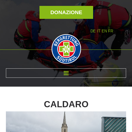
DONAZIONE
DE
IT
EN
FR
DI NOI
CALDARO