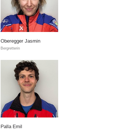
Soccorritore in loco
Oberegger
Jasmin
Bergretterin
Palla
Emil