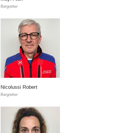
Bergretter
Unitá cinofile
Nicolussi
Robert
Bergretter