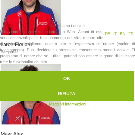
Elisoccorso
Utilizziamo i cookie
Utilizziamo i cookie sul nostro sito Web. Alcuni di essi
DE
IT
EN
FR
sono essenziali per il funzionamento del sito, mentre altri
ci aiutano a migliorare questo sito e l'esperienza dell'utente (cookie di
Larch
Florian
tracciamento). Puoi decidere tu stesso se consentire o meno i cookie. Ti
Bergretter
preghiamo di notare che se li rifiuti, potresti non essere in grado di utilizzare
tutte le funzionalità del sito.
OK
RIFIUTA
Maggiori informazioni
Mayr
Alex