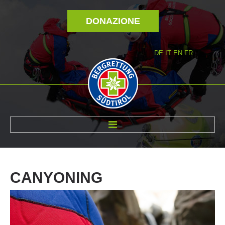
DONAZIONE
DE
IT
EN
FR
DI NOI
CANYONING