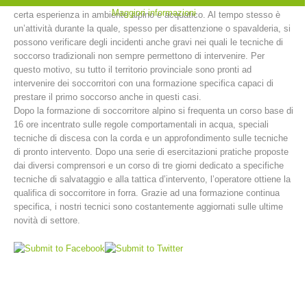
libero in piccole piscine naturali. Insomma, il canyoning richiede una
Maggiori informazioni
certa esperienza in ambiente alpino e acquatico. Al tempo stesso è
un’attività durante la quale, spesso per disattenzione o spavalderia, si
possono verificare degli incidenti anche gravi nei quali le tecniche di
soccorso tradizionali non sempre permettono di intervenire. Per
questo motivo, su tutto il territorio provinciale sono pronti ad
intervenire dei soccorritori con una formazione specifica capaci di
prestare il primo soccorso anche in questi casi.
Dopo la formazione di soccorritore alpino si frequenta un corso base di
16 ore incentrato sulle regole comportamentali in acqua, speciali
tecniche di discesa con la corda e un approfondimento sulle tecniche
di pronto intervento. Dopo una serie di esercitazioni pratiche proposte
dai diversi comprensori e un corso di tre giorni dedicato a specifiche
Stazioni del soccorso alpino
tecniche di salvataggio e alla tattica d’intervento, l’operatore ottiene la
qualifica di soccorritore in forra. Grazie ad una formazione continua
specifica, i nostri tecnici sono costantemente aggiornati sulle ultime
novità di settore.