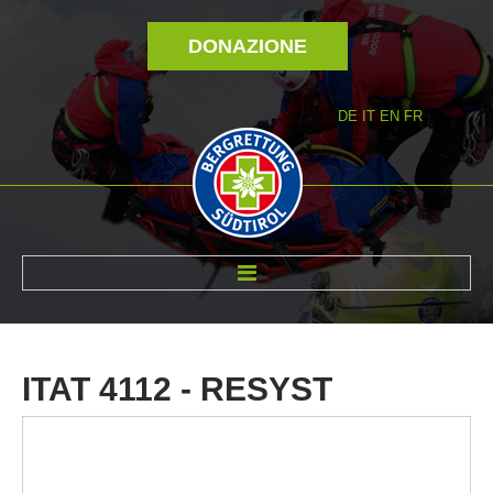
DONAZIONE
DE
IT
EN
FR
DI NOI
ITAT
4112
-
RESYST