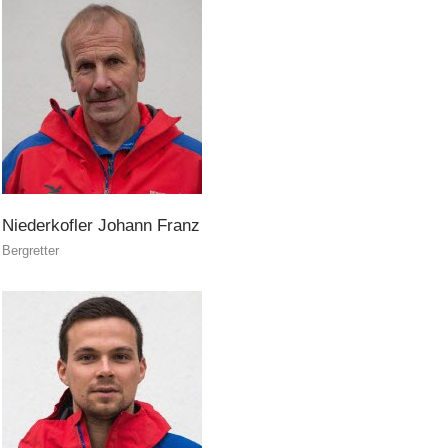
Soccorritore in loco
Niederkofler
Johann
Franz
Bergretter