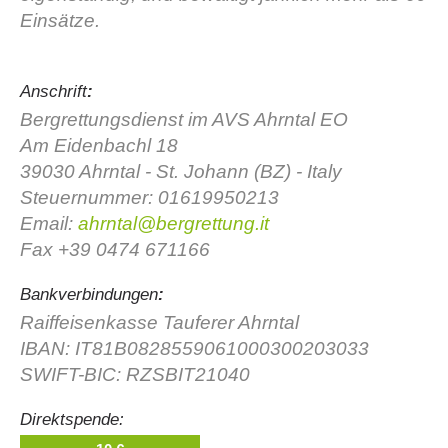
Einsätze.
Anschrift
:
Bergrettungsdienst im AVS Ahrntal EO
Am Eidenbachl 18
39030 Ahrntal - St. Johann (BZ) - Italy
Steuernummer: 01619950213
Email:
ahrntal@bergrettung.it
Fax +39 0474 671166
Stazioni del soccorso alpino
Bankverbindungen
:
Raiffeisenkasse Tauferer Ahrntal
IBAN: IT81B0828559061000300203033
SWIFT-BIC: RZSBIT21040
Direktspende: