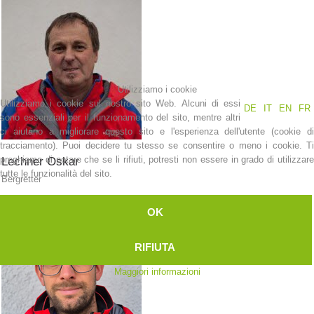
Elisoccorso
Utilizziamo i cookie
Utilizziamo i cookie sul nostro sito Web. Alcuni di essi
DE
IT
EN
FR
sono essenziali per il funzionamento del sito, mentre altri
ci aiutano a migliorare questo sito e l'esperienza dell'utente (cookie di
tracciamento). Puoi decidere tu stesso se consentire o meno i cookie. Ti
preghiamo di notare che se li rifiuti, potresti non essere in grado di utilizzare
Lechner
Oskar
tutte le funzionalità del sito.
Bergretter
OK
RIFIUTA
Maggiori informazioni