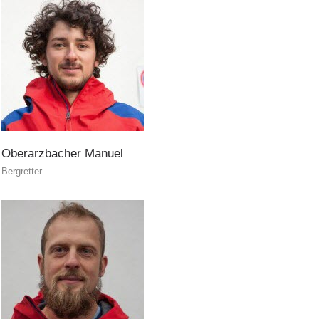
PEER
INTERREG
Oberarzbacher
Manuel
Bergretter