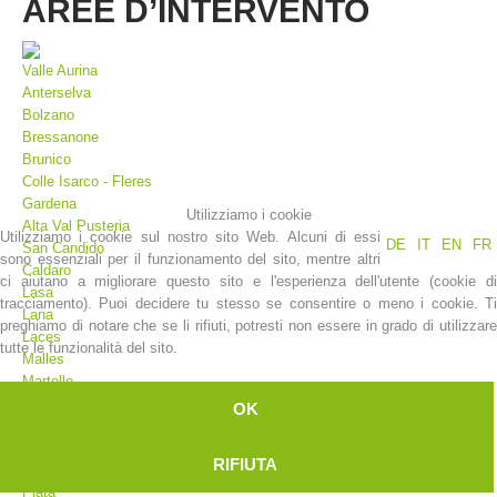
AREE D’INTERVENTO
Valle Aurina
Anterselva
Bolzano
Bressanone
Brunico
Colle Isarco - Fleres
Gardena
Utilizziamo i cookie
Alta Val Pusteria
Utilizziamo i cookie sul nostro sito Web. Alcuni di essi
DE
IT
EN
FR
San Candido
sono essenziali per il funzionamento del sito, mentre altri
La storia
Caldaro
ci aiutano a migliorare questo sito e l'esperienza dell'utente (cookie di
Lasa
tracciamento). Puoi decidere tu stesso se consentire o meno i cookie. Ti
Lana
preghiamo di notare che se li rifiuti, potresti non essere in grado di utilizzare
Laces
tutte le funzionalità del sito.
Malles
Martello
Merano
OK
Moso
Valdaora
RIFIUTA
Plan
Plata