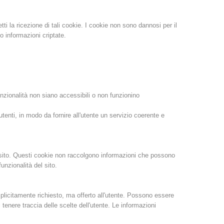
Rapporti annuali
Formazione
i la ricezione di tali cookie. I cookie non sono dannosi per il
 informazioni criptate.
Prevenzione
PEER
nzionalità non siano accessibili o non funzionino
utenti, in modo da fornire all'utente un servizio coerente e
nti
Contatti
el sito. Questi cookie non raccolgono informazioni che possono
unzionalità del sito.
plicitamente richiesto, ma offerto all'utente. Possono essere
 tenere traccia delle scelte dell'utente. Le informazioni