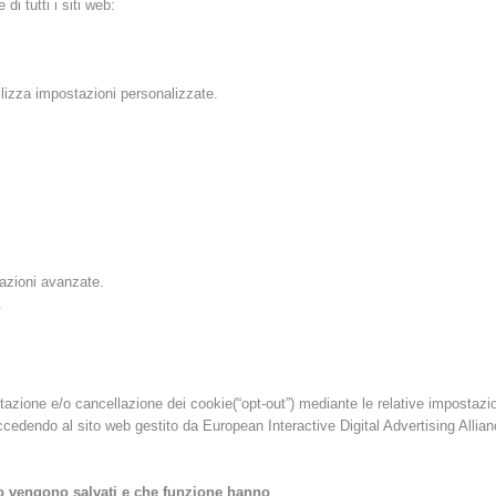
i tutti i siti web:
ilizza impostazioni personalizzate.
tazioni avanzate.
.
ilitazione e/o cancellazione dei cookie(“opt-out”) mediante le relative impostazi
accedendo al sito web gestito da European Interactive Digital Advertising Allia
mpo vengono salvati e che funzione hanno