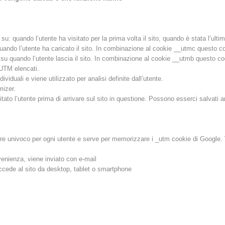
 quando l’utente ha visitato per la prima volta il sito, quando è stata l’ultima
do l’utente ha caricato il sito. In combinazione al cookie __utmc questo cook
u quando l’utente lascia il sito. In combinazione al cookie __utmb questo cook
 UTM elencati.
iduali e viene utilizzato per analisi definite dall’utente.
mizer.
ato l’utente prima di arrivare sul sito in questione. Possono esserci salvati an
e univoco per ogni utente e serve per memorizzare i _utm cookie di Google. Ven
venienza, viene inviato con e-mail
ccede al sito da desktop, tablet o smartphone