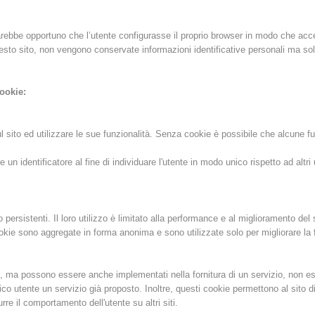
Attuali
Appartenenza
rebbe opportuno che l’utente configurasse il proprio browser in modo che accett
sto sito, non vengono conservate informazioni identificative personali ma solo
cookie:
Soccorso sulle
Canyoning
 sito ed utilizzare le sue funzionalità. Senza cookie è possibile che alcune fu
piste
n identificatore al fine di individuare l'utente in modo unico rispetto ad altri 
Interve
Richiesta di soccorso
 persistenti. Il loro utilizzo è limitato alla performance e al miglioramento d
cookie sono aggregate in forma anonima e sono utilizzate solo per migliorare la f
, ma possono essere anche implementati nella fornitura di un servizio, non es
fico utente un servizio già proposto. Inoltre, questi cookie permettono al sito di
e il comportamento dell'utente su altri siti.