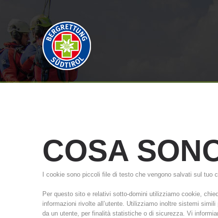
COSA
SON
I cookie sono piccoli file di testo che vengono salvati sul tuo c
Per questo sito e relativi sotto-domini utilizziamo cookie, chi
informazioni rivolte all’utente. Utilizziamo inoltre sistemi simi
da un utente, per finalità statistiche o di sicurezza. Vi informi