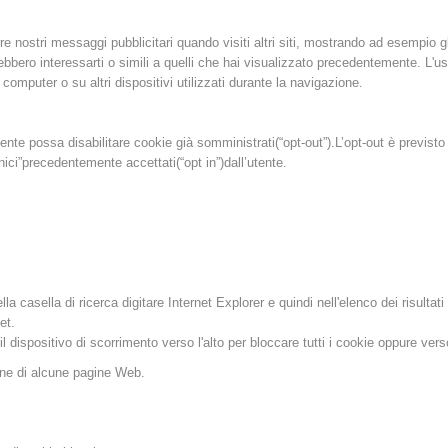
orre nostri messaggi pubblicitari quando visiti altri siti, mostrando ad esempio g
bero interessarti o simili a quelli che hai visualizzato precedentemente. L'uso
omputer o su altri dispositivi utilizzati durante la navigazione.
nte possa disabilitare cookie già somministrati(“opt-out”).L’opt-out è previsto p
nici”precedentemente accettati(“opt in”)dall’utente.
lla casella di ricerca digitare Internet Explorer e quindi nell'elenco dei risultati
et.
 dispositivo di scorrimento verso l'alto per bloccare tutti i cookie oppure verso 
ione di alcune pagine Web.