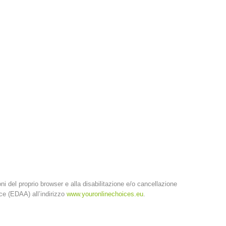
oni del proprio browser e alla disabilitazione e/o cancellazione
nce (EDAA) all’indirizzo
www.youronlinechoices.eu
.