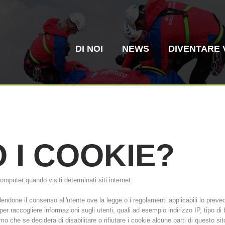
DI NOI
NEWS
DIVENTARE 
O
I
COOKIE?
Soccorso in
Elisoccorso
omputer quando visiti determinati siti internet.
montagna
La storia
ITAT 4187
Stazio
ITAT 
edendone il consenso all'utente ove la legge o i regolamenti applicabili lo prev
alpino
li per raccogliere informazioni sugli utenti, quali ad esempio indirizzo IP, tipo 
amo che se decidera di disabilitare o rifiutare i cookie alcune parti di questo si