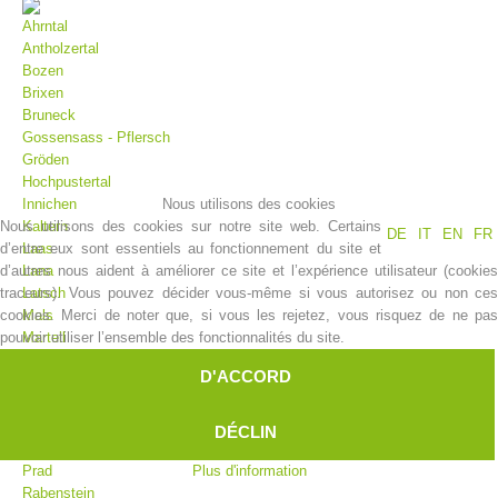
Ahrntal
Antholzertal
Bozen
Brixen
Bruneck
Gossensass - Pflersch
Gröden
Hochpustertal
Nous utilisons des cookies
Innichen
Nous utilisons des cookies sur notre site web. Certains
Kaltern
DE
IT
EN
FR
d’entre eux sont essentiels au fonctionnement du site et
Laas
Histoire de l'association
d’autres nous aident à améliorer ce site et l’expérience utilisateur (cookies
Lana
traceurs). Vous pouvez décider vous-même si vous autorisez ou non ces
Latsch
cookies. Merci de noter que, si vous les rejetez, vous risquez de ne pas
Mals
pouvoir utiliser l’ensemble des fonctionnalités du site.
Martell
Meran
D'ACCORD
Moos
Olang
Pfelders
DÉCLIN
Platt
Plus d'information
Prad
Rabenstein