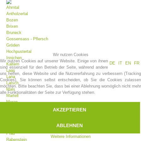
Ahrntal
Antholzertal
Bozen
Brixen
Bruneck
Gossensass - Pflersch
Gröden
Hochpustertal
Wir nutzen Cookies
Innichen
Wir nutzen Cookies auf unserer Website. Einige von ihnen
DE
IT
EN
FR
Kaltern
sind essenziell für den Betrieb der Seite, während andere
Laas
uns helfen, diese Website und die Nutzererfahrung zu verbessern (Tracking
Vereinsgeschichte
Lana
Cookies). Sie können selbst entscheiden, ob Sie die Cookies zulassen
Latsch
möchten. Bitte beachten Sie, dass bei einer Ablehnung womöglich nicht mehr
Mals
alle Funktionalitäten der Seite zur Verfügung stehen.
Martell
Meran
Moos
AKZEPTIEREN
Olang
Pfelders
ABLEHNEN
Platt
Prad
Weitere Informationen
Rabenstein