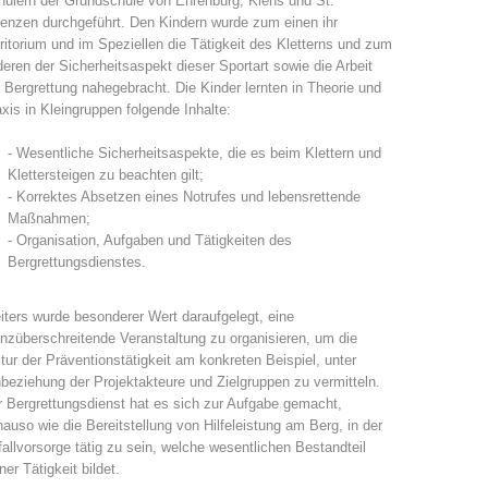
ülern der Grundschule von Ehrenburg, Kiens und St.
enzen durchgeführt. Den Kindern wurde zum einen ihr
Jahresberichte
Ausbildung
ritorium und im Speziellen die Tätigkeit des Kletterns und zum
eren der Sicherheitsaspekt dieser Sportart sowie die Arbeit
 Bergrettung nahegebracht. Die Kinder lernten in Theorie und
xis in Kleingruppen folgende Inhalte:
- Wesentliche Sicherheitsaspekte, die es beim Klettern und
Prävention
PEER
Klettersteigen zu beachten gilt;
- Korrektes Absetzen eines Notrufes und lebensrettende
Maßnahmen;
- Organisation, Aufgaben und Tätigkeiten des
Bergrettungsdienstes.
ze
Kontakt
ters wurde besonderer Wert daraufgelegt, eine
nzüberschreitende Veranstaltung zu organisieren, um die
tur der Präventionstätigkeit am konkreten Beispiel, unter
beziehung der Projektakteure und Zielgruppen zu vermitteln.
 Bergrettungsdienst hat es sich zur Aufgabe gemacht,
auso wie die Bereitstellung von Hilfeleistung am Berg, in der
allvorsorge tätig zu sein, welche wesentlichen Bestandteil
ner Tätigkeit bildet.