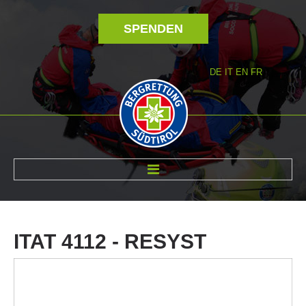
SPENDEN
DE
IT
EN
FR
ÜBER UNS
ITAT
4112
-
RESYST