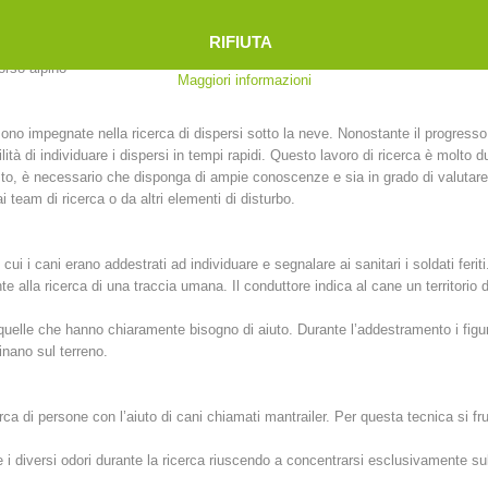
tec
lei
RIFIUTA
orso alpino
Maggiori informazioni
no impegnate nella ricerca di dispersi sotto la neve. Nonostante il progres
ità di individuare i dispersi in tempi rapidi. Questo lavoro di ricerca è molto 
sto, è necessario che disponga di ampie conoscenze e sia in grado di valutare r
 team di ricerca o da altri elementi di disturbo.
 cui i cani erano addestrati ad individuare e segnalare ai sanitari i soldati feriti
mente alla ricerca di una traccia umana. Il conduttore indica al cane un territori
quelle che hanno chiaramente bisogno di aiuto. Durante l’addestramento i figur
inano sul terreno.
cerca di persone con l’aiuto di cani chiamati mantrailer. Per questa tecnica si fru
re i diversi odori durante la ricerca riuscendo a concentrarsi esclusivamente s