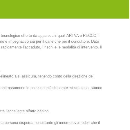
nica approda in Europa e si diffonde grazie a dei seminari che
 stessa organizza con istruttori americani.
so tecnologico offerto da apparecchi quali ARTVA e RECCO, i
duro e impegnativo sia per il cane che per il conduttore. Dato
apidamente l’accaduto, i rischi e le modalità di intervento. Il
.
o delineato a si assicura, tenendo conto della direzione del
anti assumono le posizioni più disparate: si sdraiano, stanno
tta l’eccellente olfatto canino.
ulla persona dispersa nonostante gli innumerevoli odori che il