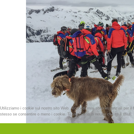
Utilizziamo i cookie sul nostro sito Web. Alcuni di essi sono essenziali per il 
stesso se consentire o meno i cookie. Ti preghiamo di notare che se li rifiuti, p