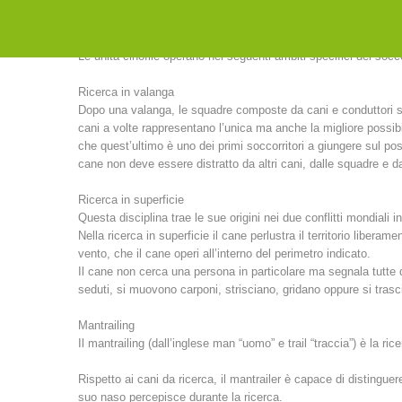
Le unità cinofile operano nei seguenti ambiti specifici del socc
Ricerca in valanga
Dopo una valanga, le squadre composte da cani e conduttori so
cani a volte rappresentano l’unica ma anche la migliore possibil
che quest’ultimo è uno dei primi soccorritori a giungere sul po
cane non deve essere distratto da altri cani, dalle squadre e dai
Ricerca in superficie
Questa disciplina trae le sue origini nei due conflitti mondiali in
Nella ricerca in superficie il cane perlustra il territorio libera
vento, che il cane operi all’interno del perimetro indicato.
Il cane non cerca una persona in particolare ma segnala tutte 
seduti, si muovono carponi, strisciano, gridano oppure si trasc
Mantrailing
Il mantrailing (dall’inglese man “uomo” e trail “traccia”) è la ri
Rispetto ai cani da ricerca, il mantrailer è capace di distingue
suo naso percepisce durante la ricerca.