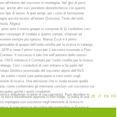
oro all’interno del soccorso in montagna. Nel giro di poco
po, anche altri soci prendono dimestichezza con questo
Rapporti annuali
Formazione
vo tipo di lavoro. A quei tempi, per i corsi di formazione
ogna ancora recarsi all’estero (Svizzera, Tirolo del nord,
inzia, Allgäu).
 primi anni il nostro gruppo si compone di 11 conduttori con i
ativi compagni di cordata a quattro zampe, chiamati ad
ervenire sempre più spesso. Marius Eccli è il primo
ponsabile di gruppo dell’unità cinofila per la ricerca in valanga.
Prevenzione
PEER
 1979 si tiene il primo corso per il soccorso invernale a Plan
Corones. Il successo è tale che nell’autunno dello stesso
o, l’AVS istituisce il Comitato per l’unità cinofila per la ricerca
valanga. Così i conduttori di cani entrano a far parte del
nti
Contatti
itato Direttivo provinciale del soccorso alpino dell’AVS.
 da subito i nostri cani partecipano a corsi estivi sugli
erventi di ricerca. Una decisione che si rivela essere quella
sta, come confermano gli interventi conclusi con successo cui
tecipano anche i nostri conduttori.
erienza dell'utente (cookie di tracciamento). Puoi decidere tu
DE
IT
EN
FR
 la razza Bloodhound approda in Alto Adige. Si tratta di una
za impiegata con successo negli interventi di ricerca in
rica. A quei tempi la disciplina del mantrailing in Europa è
ora sconosciuta. È grazie ad una donna svizzera che questa