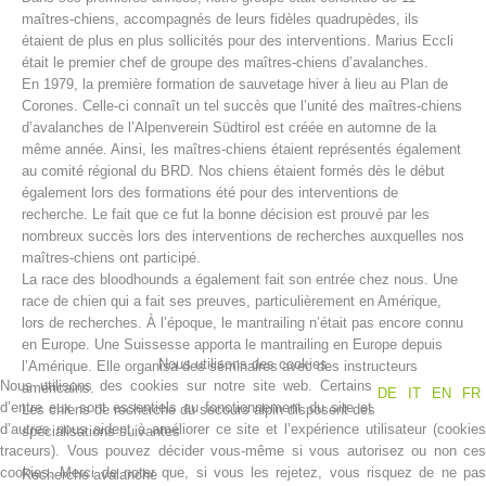
maîtres-chiens, accompagnés de leurs fidèles quadrupèdes, ils
étaient de plus en plus sollicités pour des interventions. Marius Eccli
était le premier chef de groupe des maîtres-chiens d’avalanches.
En 1979, la première formation de sauvetage hiver à lieu au Plan de
Corones. Celle-ci connaît un tel succès que l’unité des maîtres-chiens
d’avalanches de l’Alpenverein Südtirol est créée en automne de la
même année. Ainsi, les maîtres-chiens étaient représentés également
au comité régional du BRD. Nos chiens étaient formés dès le début
également lors des formations été pour des interventions de
recherche. Le fait que ce fut la bonne décision est prouvé par les
nombreux succès lors des interventions de recherches auxquelles nos
maîtres-chiens ont participé.
Centres de secours
La race des bloodhounds a également fait son entrée chez nous. Une
race de chien qui a fait ses preuves, particulièrement en Amérique,
lors de recherches. À l’époque, le mantrailing n’était pas encore connu
en Europe. Une Suissesse apporta le mantrailing en Europe depuis
Nous utilisons des cookies
l’Amérique. Elle organisa des séminaires avec des instructeurs
Nous utilisons des cookies sur notre site web. Certains
américains.
DE
IT
EN
FR
d’entre eux sont essentiels au fonctionnement du site et
Les chiens de recherche du secours alpin disposent des
d’autres nous aident à améliorer ce site et l’expérience utilisateur (cookies
spécialisations suivantes
traceurs). Vous pouvez décider vous-même si vous autorisez ou non ces
cookies. Merci de noter que, si vous les rejetez, vous risquez de ne pas
Recherche avalanche