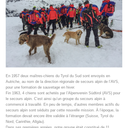
Histoire de l'association
En 1957 deux maîtres-chiens du Tyrol du Sud sont envoyés en
Autriche, au nom de la direction régionale de secours alpin de l’AVS,
pour une formation de sauvetage en hiver.
Fin 1963, 4 chiens sont achetés par l’Alpenverein Südtirol (AVS) pour
le secours alpin. C’est ainsi qu’un groupe du secours alpin à
commencé à travaillé. En peu de temps, d’autres membres actifs du
secours alpin sont séduits par cette nouvelle mission. À l’époque, la
formation devait encore être validée à l’étranger (Suisse, Tyrol du
Nord, Carinthie, Allgäu).
Dans ses premières années, notre groupe était constitué de 11