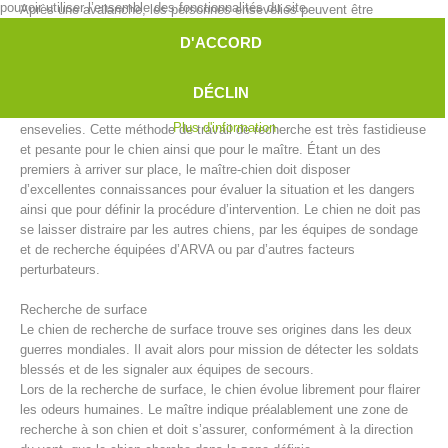
pouvoir utiliser l’ensemble des fonctionnalités du site.
Après une avalanche, les personnes ensevelies peuvent être
recherchées sous la neige par des équipes de maîtres-chiens
D'ACCORD
d’avalanche. Malgré les progrès techniques apportés par entre autre
l’appareil de recherche de victimes d’avalanche ou le système
RECCO, les chiens d’avalanche sont parfois la seule et donc la
DÉCLIN
meilleure solution pour repérer le plus vite possible les personnes
Plus d'information
ensevelies. Cette méthode de travail de recherche est très fastidieuse
et pesante pour le chien ainsi que pour le maître. Étant un des
premiers à arriver sur place, le maître-chien doit disposer
d’excellentes connaissances pour évaluer la situation et les dangers
ainsi que pour définir la procédure d’intervention. Le chien ne doit pas
se laisser distraire par les autres chiens, par les équipes de sondage
et de recherche équipées d’ARVA ou par d’autres facteurs
Direction
perturbateurs.
Recherche de surface
Le chien de recherche de surface trouve ses origines dans les deux
guerres mondiales. Il avait alors pour mission de détecter les soldats
blessés et de les signaler aux équipes de secours.
Lors de la recherche de surface, le chien évolue librement pour flairer
les odeurs humaines. Le maître indique préalablement une zone de
recherche à son chien et doit s’assurer, conformément à la direction