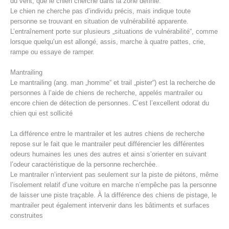
du vent, que le chien cherche dans la zone définie.
Le chien ne cherche pas d’individu précis, mais indique toute
personne se trouvant en situation de vulnérabilité apparente.
L’entraînement porte sur plusieurs „situations de vulnérabilité“, comme
lorsque quelqu’un est allongé, assis, marche à quatre pattes, crie,
rampe ou essaye de ramper.
Mantrailing
Le mantrailing (ang. man „homme“ et trail „pister“) est la recherche de
personnes à l’aide de chiens de recherche, appelés mantrailer ou
encore chien de détection de personnes. C’est l’excellent odorat du
chien qui est sollicité
La différence entre le mantrailer et les autres chiens de recherche
Procédure d'alarme
repose sur le fait que le mantrailer peut différencier les différentes
odeurs humaines les unes des autres et ainsi s’orienter en suivant
l’odeur caractéristique de la personne recherchée.
Le mantrailer n’intervient pas seulement sur la piste de piétons, même
l’isolement relatif d’une voiture en marche n’empêche pas la personne
de laisser une piste traçable. À la différence des chiens de pistage, le
mantrailer peut également intervenir dans les bâtiments et surfaces
construites