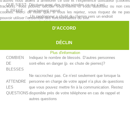
d’autres nous aident à améliorer ce site et l’expérience utilisateur (cookies
QUE S’EST-
Décrivez avec des mots simples ce qui s’est
traceurs). Vous pouvez décider vous-même si vous autorisez ou non ces
IL PASSE
exactement passé.
cookies. Merci de noter que, si vous les rejetez, vous risquez de ne pas
„Un randonneur a chuté du chemin vers un endroit
pouvoir utiliser l’ensemble des fonctionnalités du site.
impraticable“...
D'ACCORD
„Des appels au secours proviennent d’une paroi
rocheuse“...
„Un randonneur à des douleurs aigües dans la poitrine“...
DÉCLIN
etc
Plus d'information
COMBIEN
Indiquez le nombre de blessés. D’autres personnes
DE
sont-elles en danger (p. ex chute de pierres)?
BLESSES
Centres de secours
Ne raccrochez pas. Ce n’est seulement que lorsque la
ATTENDRE
personne en charge de votre appel n’a plus de questions
LES
que vous pouvez mettre fin à la communication. Restez
QUESTIONS
disponible près de votre téléphone en cas de rappel et
autres questions