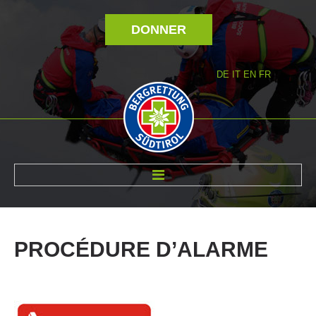
DONNER
DE
IT
EN
FR
RÉVOLTÉ NOUS
PROCÉDURE
D’ALARME