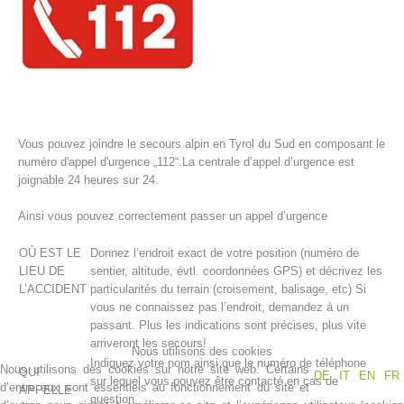
Vous pouvez joindre le secours alpin en Tyrol du Sud en composant le
numéro d'appel d'urgence „112“.La centrale d’appel d’urgence est
joignable 24 heures sur 24.
Ainsi vous pouvez correctement passer un appel d’urgence
Histoire de l'association
OÙ EST LE
Donnez l’endroit exact de votre position (numéro de
LIEU DE
sentier, altitude, évtl. coordonnées GPS) et décrivez les
L’ACCIDENT
particularités du terrain (croisement, balisage, etc) Si
vous ne connaissez pas l’endroit, demandez à un
passant. Plus les indications sont précises, plus vite
arriveront les secours!
Nous utilisons des cookies
Indiquez votre nom ainsi que le numéro de téléphone
Nous utilisons des cookies sur notre site web. Certains
QUI
DE
IT
EN
FR
sur lequel vous pouvez être contacté en cas de
d’entre eux sont essentiels au fonctionnement du site et
APPELLE
question