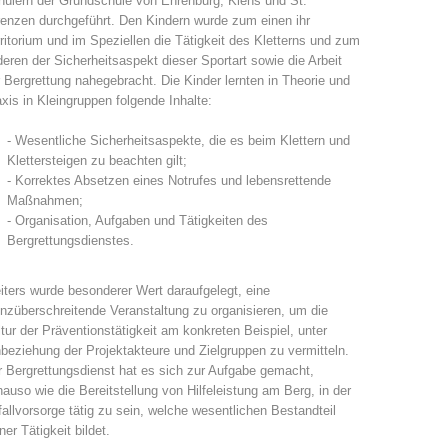
ülern der Grundschule von Ehrenburg, Kiens und St.
enzen durchgeführt. Den Kindern wurde zum einen ihr
Jahresberichte
Ausbildung
ritorium und im Speziellen die Tätigkeit des Kletterns und zum
eren der Sicherheitsaspekt dieser Sportart sowie die Arbeit
 Bergrettung nahegebracht. Die Kinder lernten in Theorie und
xis in Kleingruppen folgende Inhalte:
- Wesentliche Sicherheitsaspekte, die es beim Klettern und
Prävention
PEER
Klettersteigen zu beachten gilt;
- Korrektes Absetzen eines Notrufes und lebensrettende
Maßnahmen;
- Organisation, Aufgaben und Tätigkeiten des
Bergrettungsdienstes.
ze
Kontakt
ters wurde besonderer Wert daraufgelegt, eine
nzüberschreitende Veranstaltung zu organisieren, um die
tur der Präventionstätigkeit am konkreten Beispiel, unter
beziehung der Projektakteure und Zielgruppen zu vermitteln.
 Bergrettungsdienst hat es sich zur Aufgabe gemacht,
auso wie die Bereitstellung von Hilfeleistung am Berg, in der
allvorsorge tätig zu sein, welche wesentlichen Bestandteil
ner Tätigkeit bildet.