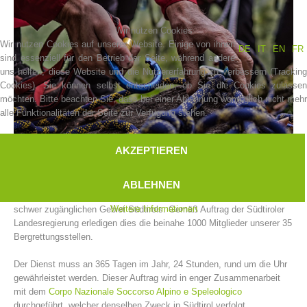
Wir nutzen Cookies
Wir nutzen Cookies auf unserer Website. Einige von ihnen
DE
IT
EN
FR
sind essenziell für den Betrieb der Seite, während andere
uns helfen, diese Website und die Nutzererfahrung zu verbessern (Tracking
Cookies). Sie können selbst entscheiden, ob Sie die Cookies zulassen
möchten. Bitte beachten Sie, dass bei einer Ablehnung womöglich nicht mehr
alle Funktionalitäten der Seite zur Verfügung stehen.
AKZEPTIEREN
Vereinsgeschichte
Der Bergrettungsdienst im Alpenverein Südtirol leistet Einsätze für in
ABLEHNEN
Not geratene und hilfsbedürftige Menschen und Tiere im alpinen und
Weitere Informationen
schwer zugänglichen Gebiet Südtirols. Gemäß Auftrag der Südtiroler
Landesregierung erledigen dies die beinahe 1000 Mitglieder unserer 35
Bergrettungsstellen.
Der Dienst muss an 365 Tagen im Jahr, 24 Stunden, rund um die Uhr
gewährleistet werden. Dieser Auftrag wird in enger Zusammenarbeit
mit dem
Corpo Nazionale Soccorso Alpino e Speleologico
durchgeführt, welcher denselben Zweck in Südtirol verfolgt.