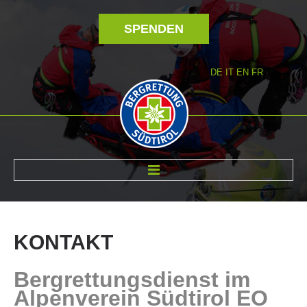
SPENDEN
DE
IT
EN
FR
ÜBER UNS
KONTAKT
Bergrettungsdienst im
Alpenverein Südtirol EO