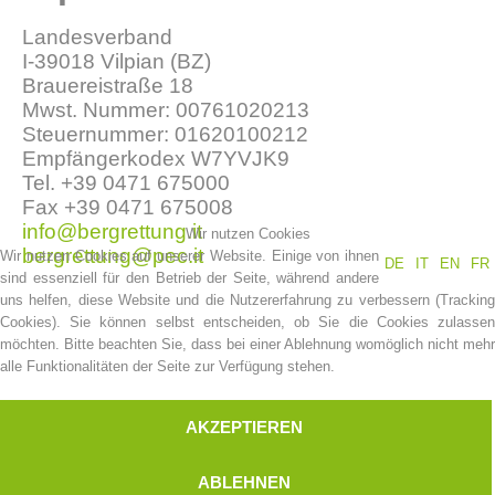
Landesverband
I-39018 Vilpian (BZ)
Brauereistraße 18
Mwst. Nummer: 00761020213
Steuernummer: 01620100212
Empfängerkodex W7YVJK9
Tel. +39 0471 675000
Fax +39 0471 675008
info@bergrettung.it
Wir nutzen Cookies
bergrettung@pec.it
Wir nutzen Cookies auf unserer Website. Einige von ihnen
DE
IT
EN
FR
Vereinsgeschichte
sind essenziell für den Betrieb der Seite, während andere
uns helfen, diese Website und die Nutzererfahrung zu verbessern (Tracking
Cookies). Sie können selbst entscheiden, ob Sie die Cookies zulassen
möchten. Bitte beachten Sie, dass bei einer Ablehnung womöglich nicht mehr
alle Funktionalitäten der Seite zur Verfügung stehen.
AKZEPTIEREN
ABLEHNEN