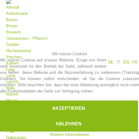
Ahrntal
Antholzertal
Bozen
Brixen
Bruneck
Gossensass - Pflersch
Gröden
Hochpustertal
Wir nutzen Cookies
Innichen
Wir nutzen Cookies auf unserer Website. Einige von ihnen
DE
IT
EN
FR
Kaltern
sind essenziell für den Betrieb der Seite, während andere
Laas
uns helfen, diese Website und die Nutzererfahrung zu verbessern (Tracking
Vereinsgeschichte
Lana
Cookies). Sie können selbst entscheiden, ob Sie die Cookies zulassen
Latsch
möchten. Bitte beachten Sie, dass bei einer Ablehnung womöglich nicht mehr
Mals
alle Funktionalitäten der Seite zur Verfügung stehen.
Martell
Meran
Moos
AKZEPTIEREN
Olang
Pfelders
ABLEHNEN
Platt
Prad
Weitere Informationen
Rabenstein