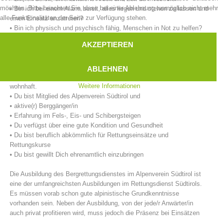
möchten. Bitte beachten Sie, dass bei einer Ablehnung womöglich nicht mehr
• Bin ich bei einem Alarm bereit, alles liegen und stehen zu lassen und
alle Funktionalitäten der Seite zur Verfügung stehen.
einen Einsatz anzutreten?
• Bin ich physisch und psychisch fähig, Menschen in Not zu helfen?
AKZEPTIEREN
Unsere Anforderungen an eine/n Bergretter/in:
• Du hast das 18. Lebensjahr vollendet.
ABLEHNEN
• Du bist im unmittelbaren Einsatzgebiet der Bergrettungsstelle
Weitere Informationen
wohnhaft.
• Du bist Mitglied des Alpenverein Südtirol und
• aktive(r) Berggänger/in
• Erfahrung im Fels-, Eis- und Schibergsteigen
Bergrettungsstellen
• Du verfügst über eine gute Kondition und Gesundheit
• Du bist beruflich abkömmlich für Rettungseinsätze und
Rettungskurse
• Du bist gewillt Dich ehrenamtlich einzubringen
Die Ausbildung des Bergrettungsdienstes im Alpenverein Südtirol ist
eine der umfangreichsten Ausbildungen im Rettungsdienst Südtirols.
Es müssen vorab schon gute alpinistische Grundkenntnisse
vorhanden sein. Neben der Ausbildung, von der jede/r Anwärter/in
auch privat profitieren wird, muss jedoch die Präsenz bei Einsätzen