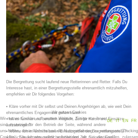
Vereinsgeschichte
Die Bergrettung sucht laufend neue Retterinnen und Retter. Falls Du
Interesse hast, in einer Bergrettungsstelle ehrenamtlich mitzuhelfen,
empfehlen wir Dir folgendes Vorgehen:
• Kläre vorher mit Dir selbst und Deinen Angehörigen ab, wie weit Dein
Wir nutzen Cookies
ehrenamtliches Engagement gehen kann!
Wir nutzen Cookies auf unserer Website. Einige von ihnen
• Ist es familiär und beruflich möglich, Zeit für Kurse und Einsätze
DE
IT
EN
FR
sind essenziell für den Betrieb der Seite, während andere
aufzubringen?
uns helfen, diese Website und die Nutzererfahrung zu verbessern (Tracking
• Wohne ich im unmittelbaren Einsatzgebiet der Bergrettungsstelle?
Cookies). Sie können selbst entscheiden, ob Sie die Cookies zulassen
• Bin ich bereit, ehrenamtliche Arbeit und Zeit zu investieren?