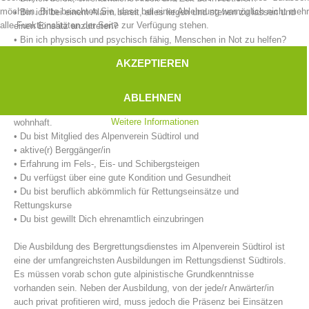
möchten. Bitte beachten Sie, dass bei einer Ablehnung womöglich nicht mehr
• Bin ich bei einem Alarm bereit, alles liegen und stehen zu lassen und
alle Funktionalitäten der Seite zur Verfügung stehen.
einen Einsatz anzutreten?
• Bin ich physisch und psychisch fähig, Menschen in Not zu helfen?
AKZEPTIEREN
Unsere Anforderungen an eine/n Bergretter/in:
• Du hast das 18. Lebensjahr vollendet.
ABLEHNEN
• Du bist im unmittelbaren Einsatzgebiet der Bergrettungsstelle
Weitere Informationen
wohnhaft.
• Du bist Mitglied des Alpenverein Südtirol und
• aktive(r) Berggänger/in
• Erfahrung im Fels-, Eis- und Schibergsteigen
Bergrettungsstellen
• Du verfügst über eine gute Kondition und Gesundheit
• Du bist beruflich abkömmlich für Rettungseinsätze und
Rettungskurse
• Du bist gewillt Dich ehrenamtlich einzubringen
Die Ausbildung des Bergrettungsdienstes im Alpenverein Südtirol ist
eine der umfangreichsten Ausbildungen im Rettungsdienst Südtirols.
Es müssen vorab schon gute alpinistische Grundkenntnisse
vorhanden sein. Neben der Ausbildung, von der jede/r Anwärter/in
auch privat profitieren wird, muss jedoch die Präsenz bei Einsätzen