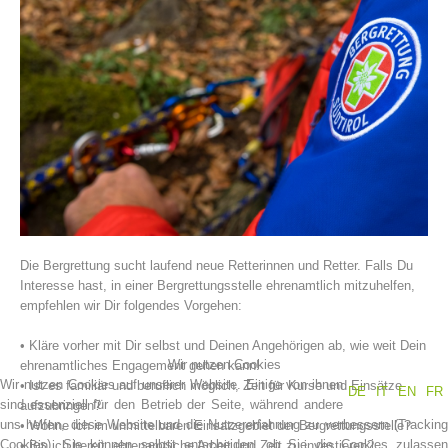
Vereinsgeschichte
Die Bergrettung sucht laufend neue Retterinnen und Retter. Falls Du
Interesse hast, in einer Bergrettungsstelle ehrenamtlich mitzuhelfen,
empfehlen wir Dir folgendes Vorgehen:
• Kläre vorher mit Dir selbst und Deinen Angehörigen ab, wie weit Dein
Wir nutzen Cookies
ehrenamtliches Engagement gehen kann!
Wir nutzen Cookies auf unserer Website. Einige von ihnen
• Ist es familiär und beruflich möglich, Zeit für Kurse und Einsätze
DE
IT
EN
FR
sind essenziell für den Betrieb der Seite, während andere
aufzubringen?
uns helfen, diese Website und die Nutzererfahrung zu verbessern (Tracking
• Wohne ich im unmittelbaren Einsatzgebiet der Bergrettungsstelle?
Cookies). Sie können selbst entscheiden, ob Sie die Cookies zulassen
• Bin ich bereit, ehrenamtliche Arbeit und Zeit zu investieren?