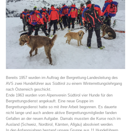
Vereinsgeschichte
Bereits 1957 wurden im Auftrag der Bergrettung-Landesleitung des
AVS zwei Hundeführer aus Südtirol zu einem Winterrettungslehrgang
nach Österreich geschickt.
Ende 1963 wurden vom Alpenverein Südtirol vier Hunde für den
Bergrettungsdienst angekauft. Eine neue Gruppe im
Bergrettungsdienst hatte so mit ihrer Arbeit begonnen. Es dauerte
nicht lange und auch andere aktive Bergrettungsmitglieder fanden
Gefallen an der neuen Aufgabe. Damals mussten die Kurse noch im
Ausland (Schweiz, Nordtirol, Kärnten, Allgäu) absolviert werden.
In den Anfangsjahren bestand unsere Gruppe aus 11 Hundeführern,