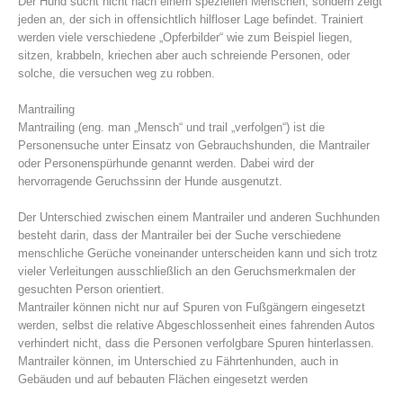
Der Hund sucht nicht nach einem speziellen Menschen, sondern zeigt
jeden an, der sich in offensichtlich hilfloser Lage befindet. Trainiert
werden viele verschiedene „Opferbilder“ wie zum Beispiel liegen,
sitzen, krabbeln, kriechen aber auch schreiende Personen, oder
solche, die versuchen weg zu robben.
Mantrailing
Mantrailing (eng. man „Mensch“ und trail „verfolgen“) ist die
Personensuche unter Einsatz von Gebrauchshunden, die Mantrailer
oder Personenspürhunde genannt werden. Dabei wird der
hervorragende Geruchssinn der Hunde ausgenutzt.
Der Unterschied zwischen einem Mantrailer und anderen Suchhunden
besteht darin, dass der Mantrailer bei der Suche verschiedene
Alarmierung
menschliche Gerüche voneinander unterscheiden kann und sich trotz
vieler Verleitungen ausschließlich an den Geruchsmerkmalen der
gesuchten Person orientiert.
Mantrailer können nicht nur auf Spuren von Fußgängern eingesetzt
werden, selbst die relative Abgeschlossenheit eines fahrenden Autos
verhindert nicht, dass die Personen verfolgbare Spuren hinterlassen.
Mantrailer können, im Unterschied zu Fährtenhunden, auch in
Gebäuden und auf bebauten Flächen eingesetzt werden