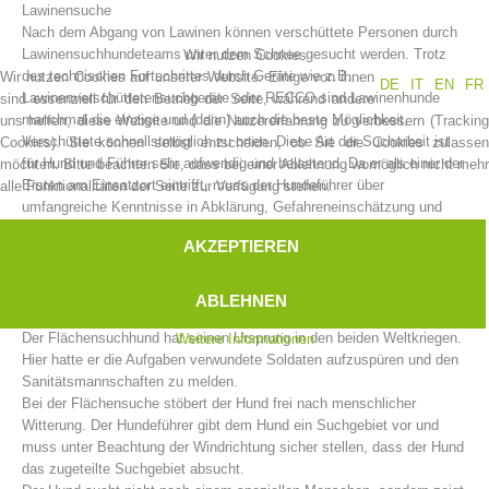
Lawinensuche
Nach dem Abgang von Lawinen können verschüttete Personen durch
Lawinensuchhundeteams unter dem Schnee gesucht werden. Trotz
Wir nutzen Cookies
des technischen Fortschrittes durch Geräte wie z.B.
Wir nutzen Cookies auf unserer Website. Einige von ihnen
DE
IT
EN
FR
Lawinenverschüttetensuchgeräte oder RECCO sind Lawinenhunde
sind essenziell für den Betrieb der Seite, während andere
manchmal die einzige und (dann) auch die beste Möglichkeit,
uns helfen, diese Website und die Nutzererfahrung zu verbessern (Tracking
Verschüttete schnellstmöglich zu orten. Diese Art der Sucharbeit ist
Cookies). Sie können selbst entscheiden, ob Sie die Cookies zulassen
für Hund und Führer sehr aufwendig und belastend. Da er als einer der
möchten. Bitte beachten Sie, dass bei einer Ablehnung womöglich nicht mehr
Ersten am Einsatzort eintrifft, muss der Hundeführer über
alle Funktionalitäten der Seite zur Verfügung stehen.
umfangreiche Kenntnisse in Abklärung, Gefahreneinschätzung und
Einsatzabläufen verfügen. Der Hund darf sich nicht von anderen
AKZEPTIEREN
Hunden, Sondierketten, LVS-Suchteams und anderen störenden
Einflüssen ablenken lassen.
Vorstand
ABLEHNEN
Flächensuche
Der Flächensuchhund hat seinen Ursprung in den beiden Weltkriegen.
Weitere Informationen
Hier hatte er die Aufgaben verwundete Soldaten aufzuspüren und den
Sanitätsmannschaften zu melden.
Bei der Flächensuche stöbert der Hund frei nach menschlicher
Witterung. Der Hundeführer gibt dem Hund ein Suchgebiet vor und
muss unter Beachtung der Windrichtung sicher stellen, dass der Hund
das zugeteilte Suchgebiet absucht.