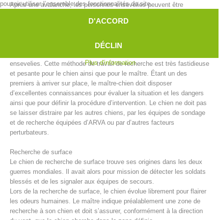
pouvoir utiliser l’ensemble des fonctionnalités du site.
Après une avalanche, les personnes ensevelies peuvent être
recherchées sous la neige par des équipes de maîtres-chiens
D'ACCORD
d’avalanche. Malgré les progrès techniques apportés par entre autre
l’appareil de recherche de victimes d’avalanche ou le système
RECCO, les chiens d’avalanche sont parfois la seule et donc la
DÉCLIN
meilleure solution pour repérer le plus vite possible les personnes
Plus d'information
ensevelies. Cette méthode de travail de recherche est très fastidieuse
et pesante pour le chien ainsi que pour le maître. Étant un des
premiers à arriver sur place, le maître-chien doit disposer
d’excellentes connaissances pour évaluer la situation et les dangers
ainsi que pour définir la procédure d’intervention. Le chien ne doit pas
se laisser distraire par les autres chiens, par les équipes de sondage
et de recherche équipées d’ARVA ou par d’autres facteurs
Direction
perturbateurs.
Recherche de surface
Le chien de recherche de surface trouve ses origines dans les deux
guerres mondiales. Il avait alors pour mission de détecter les soldats
blessés et de les signaler aux équipes de secours.
Lors de la recherche de surface, le chien évolue librement pour flairer
les odeurs humaines. Le maître indique préalablement une zone de
recherche à son chien et doit s’assurer, conformément à la direction