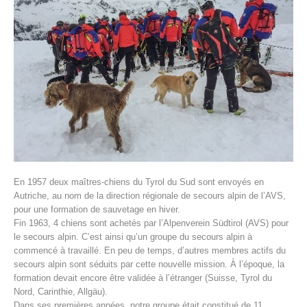
Histoire de l'association
En 1957 deux maîtres-chiens du Tyrol du Sud sont envoyés en
Autriche, au nom de la direction régionale de secours alpin de l’AVS,
pour une formation de sauvetage en hiver.
Fin 1963, 4 chiens sont achetés par l’Alpenverein Südtirol (AVS) pour
le secours alpin. C’est ainsi qu’un groupe du secours alpin à
commencé à travaillé. En peu de temps, d’autres membres actifs du
secours alpin sont séduits par cette nouvelle mission. À l’époque, la
formation devait encore être validée à l’étranger (Suisse, Tyrol du
Nord, Carinthie, Allgäu).
Dans ses premières années, notre groupe était constitué de 11