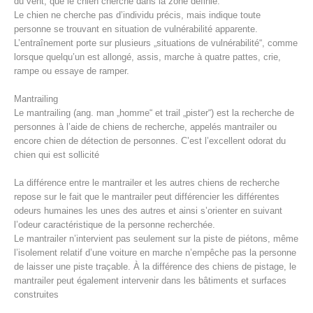
du vent, que le chien cherche dans la zone définie.
Le chien ne cherche pas d’individu précis, mais indique toute
personne se trouvant en situation de vulnérabilité apparente.
L’entraînement porte sur plusieurs „situations de vulnérabilité“, comme
lorsque quelqu’un est allongé, assis, marche à quatre pattes, crie,
rampe ou essaye de ramper.
Mantrailing
Le mantrailing (ang. man „homme“ et trail „pister“) est la recherche de
personnes à l’aide de chiens de recherche, appelés mantrailer ou
encore chien de détection de personnes. C’est l’excellent odorat du
chien qui est sollicité
La différence entre le mantrailer et les autres chiens de recherche
Procédure d'alarme
repose sur le fait que le mantrailer peut différencier les différentes
odeurs humaines les unes des autres et ainsi s’orienter en suivant
l’odeur caractéristique de la personne recherchée.
Le mantrailer n’intervient pas seulement sur la piste de piétons, même
l’isolement relatif d’une voiture en marche n’empêche pas la personne
de laisser une piste traçable. À la différence des chiens de pistage, le
mantrailer peut également intervenir dans les bâtiments et surfaces
construites