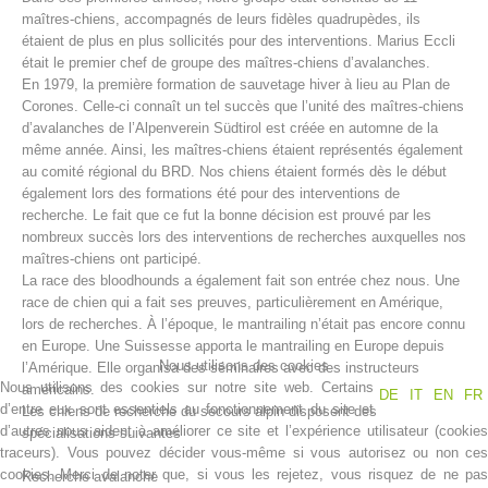
maîtres-chiens, accompagnés de leurs fidèles quadrupèdes, ils
étaient de plus en plus sollicités pour des interventions. Marius Eccli
était le premier chef de groupe des maîtres-chiens d’avalanches.
En 1979, la première formation de sauvetage hiver à lieu au Plan de
Corones. Celle-ci connaît un tel succès que l’unité des maîtres-chiens
d’avalanches de l’Alpenverein Südtirol est créée en automne de la
même année. Ainsi, les maîtres-chiens étaient représentés également
au comité régional du BRD. Nos chiens étaient formés dès le début
également lors des formations été pour des interventions de
recherche. Le fait que ce fut la bonne décision est prouvé par les
nombreux succès lors des interventions de recherches auxquelles nos
maîtres-chiens ont participé.
Centres de secours
La race des bloodhounds a également fait son entrée chez nous. Une
race de chien qui a fait ses preuves, particulièrement en Amérique,
lors de recherches. À l’époque, le mantrailing n’était pas encore connu
en Europe. Une Suissesse apporta le mantrailing en Europe depuis
Nous utilisons des cookies
l’Amérique. Elle organisa des séminaires avec des instructeurs
Nous utilisons des cookies sur notre site web. Certains
américains.
DE
IT
EN
FR
d’entre eux sont essentiels au fonctionnement du site et
Les chiens de recherche du secours alpin disposent des
d’autres nous aident à améliorer ce site et l’expérience utilisateur (cookies
spécialisations suivantes
traceurs). Vous pouvez décider vous-même si vous autorisez ou non ces
cookies. Merci de noter que, si vous les rejetez, vous risquez de ne pas
Recherche avalanche