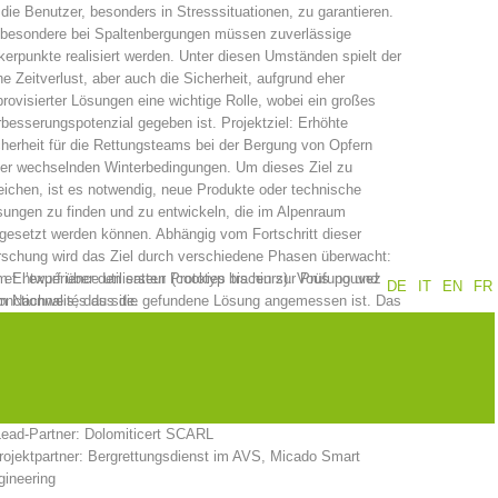
 die Benutzer, besonders in Stresssituationen, zu garantieren.
sbesondere bei Spaltenbergungen müssen zuverlässige
Jahresberichte
Formation
erpunkte realisiert werden. Unter diesen Umständen spielt der
e Zeitverlust, aber auch die Sicherheit, aufgrund eher
rovisierter Lösungen eine wichtige Rolle, wobei ein großes
besserungspotenzial gegeben ist. Projektziel: Erhöhte
herheit für die Rettungsteams bei der Bergung von Opfern
Pr
évention
PEER
ter wechselnden Winterbedingungen. Um dieses Ziel zu
eichen, ist es notwendig, neue Produkte oder technische
ungen zu finden und zu entwickeln, die im Alpenraum
gesetzt werden können. Abhängig vom Fortschritt dieser
schung wird das Ziel durch verschiedene Phasen überwacht:
ion de sauvetage
Contakt
et l’expérience utilisateur (cookies traceurs). Vous pouvez
 Entwurf über den ersten Prototyp bis hin zur Prüfung und
DE
IT
EN
FR
nctionnalités du site.
m Nachweis, dass die gefundene Lösung angemessen ist. Das
ojekt wird in zwei Bereichen im Zusammenhang mit
terrettungsaktivitäten entwickelt: eine Dampfsonde zur
rgung von Lawinenverschütteten und ein Ankersystem.
ojektpartner
Lead-Partner: Dolomiticert SCARL
rojektpartner: Bergrettungsdienst im AVS, Micado Smart
gineering