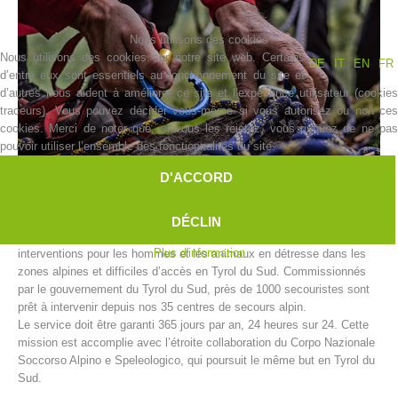
Nous utilisons des cookies
Nous utilisons des cookies sur notre site web. Certains
DE
IT
EN
FR
d’entre eux sont essentiels au fonctionnement du site et
d’autres nous aident à améliorer ce site et l’expérience utilisateur (cookies
traceurs). Vous pouvez décider vous-même si vous autorisez ou non ces
cookies. Merci de noter que, si vous les rejetez, vous risquez de ne pas
pouvoir utiliser l’ensemble des fonctionnalités du site.
D'ACCORD
Histoire de l'association
DÉCLIN
Le secours alpin de l’Alpenverein Südtirol (AVS) accomplit des
Plus d'information
interventions pour les hommes et les animaux en détresse dans les
zones alpines et difficiles d’accès en Tyrol du Sud. Commissionnés
par le gouvernement du Tyrol du Sud, près de 1000 secouristes sont
prêt à intervenir depuis nos 35 centres de secours alpin.
Le service doit être garanti 365 jours par an, 24 heures sur 24. Cette
mission est accomplie avec l’étroite collaboration du Corpo Nazionale
Soccorso Alpino e Speleologico, qui poursuit le même but en Tyrol du
Sud.