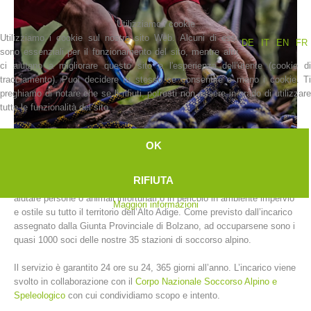
Utilizziamo i cookie
Utilizziamo i cookie sul nostro sito Web. Alcuni di essi
DE
IT
EN
FR
sono essenziali per il funzionamento del sito, mentre altri
ci aiutano a migliorare questo sito e l'esperienza dell'utente (cookie di
tracciamento). Puoi decidere tu stesso se consentire o meno i cookie. Ti
preghiamo di notare che se li rifiuti, potresti non essere in grado di utilizzare
tutte le funzionalità del sito.
OK
La storia
RIFIUTA
L’Alpenverein Südtirol svolge un servizio di soccorso alpino volto ad
aiutare persone o animali infortunati o in pericolo in ambiente impervio
Maggiori informazioni
e ostile su tutto il territorio dell’Alto Adige. Come previsto dall’incarico
assegnato dalla Giunta Provinciale di Bolzano, ad occuparsene sono i
quasi 1000 soci delle nostre 35 stazioni di soccorso alpino.
Il servizio è garantito 24 ore su 24, 365 giorni all’anno. L’incarico viene
svolto in collaborazione con il
Corpo Nazionale Soccorso Alpino e
Speleologico
con cui condividiamo scopo e intento.