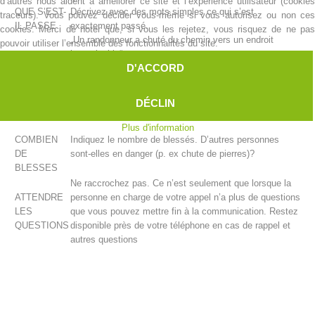
d’autres nous aident à améliorer ce site et l’expérience utilisateur (cookies
QUE S’EST-
Décrivez avec des mots simples ce qui s’est
traceurs). Vous pouvez décider vous-même si vous autorisez ou non ces
IL PASSE
exactement passé.
cookies. Merci de noter que, si vous les rejetez, vous risquez de ne pas
„Un randonneur a chuté du chemin vers un endroit
pouvoir utiliser l’ensemble des fonctionnalités du site.
impraticable“...
D'ACCORD
„Des appels au secours proviennent d’une paroi
rocheuse“...
„Un randonneur à des douleurs aigües dans la poitrine“...
DÉCLIN
etc
Plus d'information
COMBIEN
Indiquez le nombre de blessés. D’autres personnes
DE
sont-elles en danger (p. ex chute de pierres)?
BLESSES
Centres de secours
Ne raccrochez pas. Ce n’est seulement que lorsque la
ATTENDRE
personne en charge de votre appel n’a plus de questions
LES
que vous pouvez mettre fin à la communication. Restez
QUESTIONS
disponible près de votre téléphone en cas de rappel et
autres questions