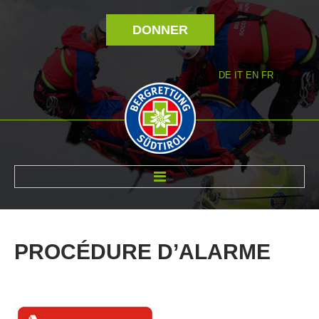
DONNER
DE
IT
EN
FR
RÉVOLTÉ NOUS
PROCÉDURE
D’ALARME