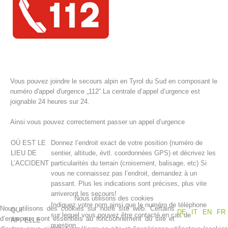
Vous pouvez joindre le secours alpin en Tyrol du Sud en composant le
numéro d'appel d'urgence „112“.La centrale d’appel d’urgence est
joignable 24 heures sur 24.
Ainsi vous pouvez correctement passer un appel d’urgence
Histoire de l'association
OÙ EST LE
Donnez l’endroit exact de votre position (numéro de
LIEU DE
sentier, altitude, évtl. coordonnées GPS) et décrivez les
L’ACCIDENT
particularités du terrain (croisement, balisage, etc) Si
vous ne connaissez pas l’endroit, demandez à un
passant. Plus les indications sont précises, plus vite
arriveront les secours!
Nous utilisons des cookies
Indiquez votre nom ainsi que le numéro de téléphone
Nous utilisons des cookies sur notre site web. Certains
QUI
DE
IT
EN
FR
sur lequel vous pouvez être contacté en cas de
d’entre eux sont essentiels au fonctionnement du site et
APPELLE
question