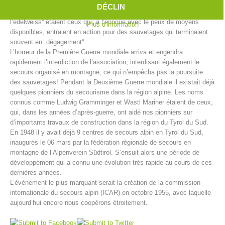
Ainsi furent créés en Tyrol du Sud entre 1902 et 1914 pas moins de
DÉCLIN
39 centres de secours alpin. „Les hommes à la croix verte avec
l’edelweiss“ étaient ceux qui, à l’époque avec le peux de moyens
Plus d'information
disponibles, entraient en action pour des sauvetages qui terminaient
souvent en „dégagement“.
L’horreur de la Première Guerre mondiale arriva et engendra
rapidement l’interdiction de l’association, interdisant également le
secours organisé en montagne, ce qui n’empêcha pas la poursuite
des sauvetages! Pendant la Deuxième Guerre mondiale il existait déjà
quelques pionniers du secourisme dans la région alpine. Les noms
connus comme Ludwig Gramminger et Wastl Mariner étaient de ceux,
qui, dans les années d’après-guerre, ont aidé nos pionniers sur
d’importants travaux de construction dans la région du Tyrol du Sud.
Centres de secours
En 1948 il y avait déjà 9 centres de secours alpin en Tyrol du Sud,
inaugurés le 06 mars par la fédération régionale de secours en
montagne de l’Alpenverein Südtirol. S’ensuit alors une période de
développement qui a connu une évolution très rapide au cours de ces
dernières années.
L’évènement le plus marquant serait la création de la commission
internationale du secours alpin (ICAR) en octobre 1955, avec laquelle
aujourd’hui encore nous coopérons étroitement.