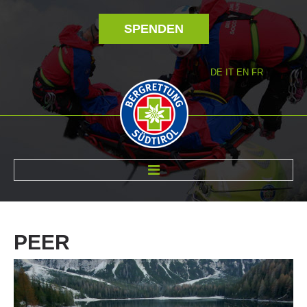
SPENDEN
DE
IT
EN
FR
ÜBER UNS
PEER