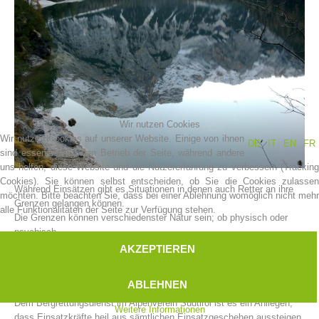
Wir nutzen Cookies
Wir nutzen Cookies auf unserer Website. Einige von ihnen
DE
IT
EN
FR
sind essenziell für den Betrieb der Seite, während andere
uns helfen, diese Website und die Nutzererfahrung zu verbessern (Tracking
Vereinsgeschichte
Cookies). Sie können selbst entscheiden, ob Sie die Cookies zulassen
Während Einsätzen gibt es Situationen in denen auch Retter an ihre
möchten. Bitte beachten Sie, dass bei einer Ablehnung womöglich nicht mehr
Grenzen gelangen können.
alle Funktionalitäten der Seite zur Verfügung stehen.
Die Grenzen können verschiedenster Natur sein; ob physisch oder
psychisch.
Man kann von einem Bergretter nicht verlangen, dass er wie eine
AKZEPTIEREN
Maschine funktioniert und alle Sorgen und Nöte wegsteckt, welche
ihm bei einem Einsatz geblieben sind.
ABLEHNEN
Einsätze gehen Jedem Nahe! In welcher Form auch immer.
Dem Bergrettungsdienst im Alpenverein Südtirol ist es ein Anliegen,
Weitere Informationen
dass Einsatzkräfte heil aus sämtlichen Einsatzgeschehen aussteigen