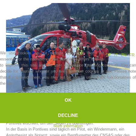
We use cookies
We use cookies on our website. Some of them are
DE
IT
EN
FR
essential for the operation of the site, while others help us
to improve this site and the user experience (tracking cookies). You can
decide for yourself whether you want to allow cookies or not. Please note
Association History
that if you reject them, you may not be able to use all the functionalities of
the site.
OK
Seit 5. Dezember 2015 steht Südtirols roter Rettungshubschrauber
nach der Herbstpause wieder im Dienst. Sehr erfreut und erstaunt
DECLINE
zeigte sich die Crew, als zu Saisonsbeginn der Nikolaus im Hangar in
Pontives erschien, um den Segen zu überbringen.
More information
In der Basis in Pontives sind täglich ein Pilot, ein Windenmann, ein
Anästhesist als Notarzt, sowie ein Bergflugretter des CNSAS oder des