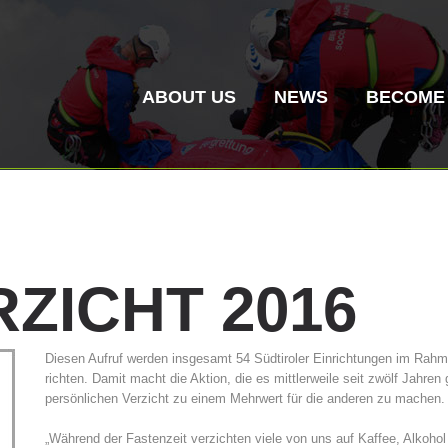
ABOUT US
NEWS
BECOME
RZICHT
2016
Mountain Rescue
Air Rescue
Diesen Aufruf werden insgesamt 54 Südtiroler Einrichtungen im Rahme
richten. Damit macht die Aktion, die es mittlerweile seit zwölf Jahren 
Association History
ITAT 4187
Mount
ITAT 
persönlichen Verzicht zu einem Mehrwert für die anderen zu machen.
Statio
„Während der Fastenzeit verzichten viele von uns auf Kaffee, Alkohol