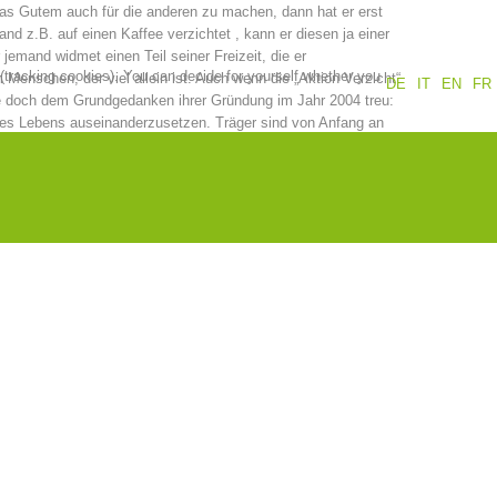
twas Gutem auch für die anderen zu machen, dann hat er erst
d z.B. auf einen Kaffee verzichtet , kann er diesen ja einer
Annual report
Training
jemand widmet einen Teil seiner Freizeit, die er
 (tracking cookies). You can decide for yourself whether you
Menschen, der viel allein ist. Auch wenn die „Aktion Verzicht“
DE
IT
EN
FR
ie doch dem Grundgedanken ihrer Gründung im Jahr 2004 treu:
des Lebens auseinanderzusetzen. Träger sind von Anfang an
, das deutsche und ladinische Bildungsressort sowie die
Prevention
The PEER Group
zu Jahr mehr Vereinigungen und Vereine angeschlossen, heuer
rmittwoch, dem 10. Februar, und endet am Karsamstag, dem
 Aktion aufmerksam gemacht und zum Mitmachen von
 Mitträger der „Aktion Verzicht“ an.
 operations
Contact