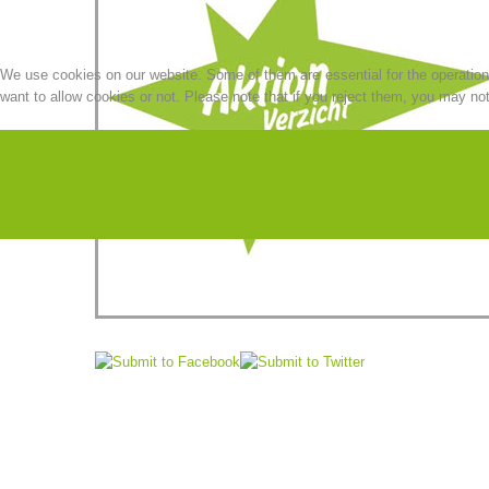
We use cookies on our website. Some of them are essential for the operation o
want to allow cookies or not. Please note that if you reject them, you may not b